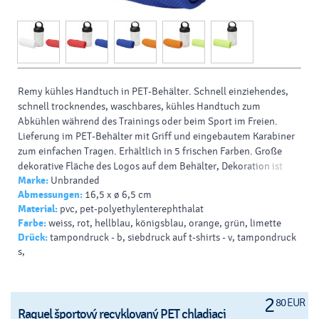
Remy kühles Handtuch in PET-Behälter.
Schnell einziehendes,
schnell trocknendes, waschbares, kühles Handtuch zum
Abkühlen während des Trainings oder beim Sport im Freien.
Lieferung im PET-Behälter mit Griff und eingebautem Karabiner
zum einfachen Tragen.
Erhältlich in 5 frischen Farben.
Große
dekorative Fläche des Logos auf dem Behälter, Dekoration ist
Marke:
Unbranded
auch auf dem kühlen Handtuch selbst möglich.
Größe: 30 x 80
Abmessungen:
16,5 x ø 6,5 cm
cm.
PET.
0,096.
Material:
pvc, pet-polyethylenterephthalat
Druckarten / Dekor :: Sublimationsdruck, Tampondruck,
Farbe:
weiss, rot, hellblau, königsblau, orange, grün, limette
Siebdruck
Drück:
tampondruck - b, siebdruck auf t-shirts - v, tampondruck
Pantone-Farbe: 368C
s,
Farbe HEX: A4C254
2
80 EUR
Raquel športový recyklovaný PET chladiaci