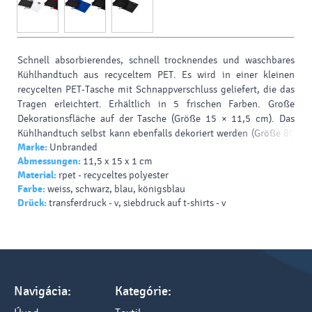
Schnell absorbierendes, schnell trocknendes und waschbares
Kühlhandtuch aus recyceltem PET. Es wird in einer kleinen
recycelten PET-Tasche mit Schnappverschluss geliefert, die das
Tragen erleichtert. Erhältlich in 5 frischen Farben. Große
Dekorationsfläche auf der Tasche (Größe 15 × 11,5 cm). Das
Kühlhandtuch selbst kann ebenfalls dekoriert werden (Größe 80
Marke:
Unbranded
× 30 cm).
Abmessungen:
11,5 x 15 x 1 cm
Material:
rpet - recyceltes polyester
Farbe:
weiss, schwarz, blau, königsblau
Drück:
transferdruck - v, siebdruck auf t-shirts - v
Navigácia:
Kategórie: