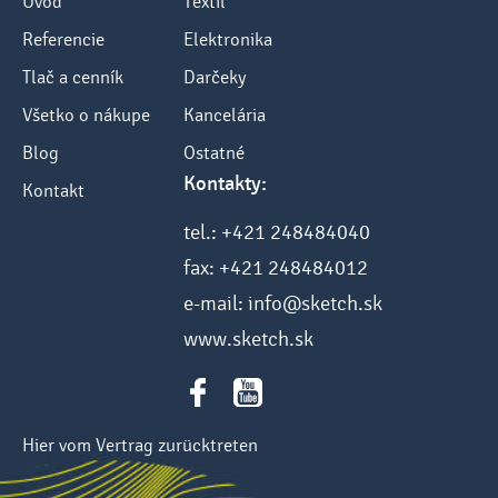
Úvod
Textil
Referencie
Elektronika
Tlač a cenník
Darčeky
Všetko o nákupe
Kancelária
Blog
Ostatné
Kontakty:
Kontakt
tel.: +421 248484040
fax: +421 248484012
e-mail: info@sketch.sk
www.sketch.sk
Hier vom Vertrag zurücktreten