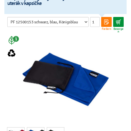
uterák v kapsičke
Fordern
Besorge
n