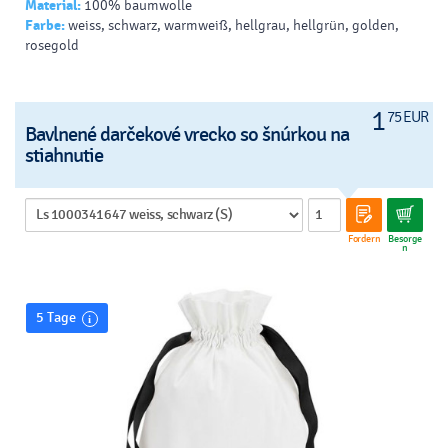
Material:
100% baumwolle
Farbe:
weiss, schwarz, warmweiß, hellgrau, hellgrün, golden,
rosegold
1
75 EUR
Bavlnené darčekové vrecko so šnúrkou na
stiahnutie
Fordern
Besorge
n
5 Tage