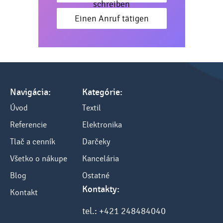
schreiben
Einen Anruf tätigen
Navigácia:
Kategórie:
Úvod
Textil
Referencie
Elektronika
Tlač a cenník
Darčeky
Všetko o nákupe
Kancelária
Blog
Ostatné
Kontakty:
Kontakt
tel.: +421 248484040