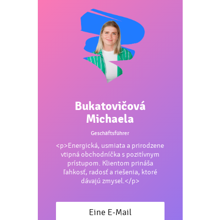
Bukatovičová
Michaela
Geschäftsführer
<p>Energická, usmiata a prirodzene
vtipná obchodníčka s pozitívnym
prístupom. Klientom prináša
ľahkosť, radosť a riešenia, ktoré
dávajú zmysel.</p>
Eine E-Mail