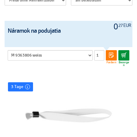
0
27 EUR
Náramok na podujatia
Fordern
Besorge
n
3 Tage