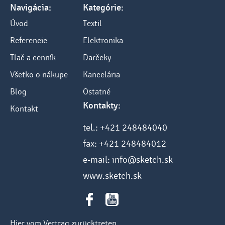
Navigácia:
Kategórie:
Úvod
Textil
Referencie
Elektronika
Tlač a cenník
Darčeky
Všetko o nákupe
Kancelária
Blog
Ostatné
Kontakty:
Kontakt
tel.: +421 248484040
fax: +421 248484012
e-mail: info@sketch.sk
www.sketch.sk
Hier vom Vertrag zurücktreten