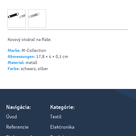
Kovový otvárač na fľaše.
Marke:
M-Collection
Abmessungen:
17,8 × 4 × 0,1 cm
Material:
metall
Farbe:
schwarz, silber
Navigácia:
Kategórie:
Úvod
Textil
Referencie
Elektronika