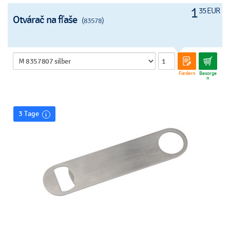
1
35 EUR
Otvárač na fľaše
(83578)
Fordern
Besorge
n
3 Tage