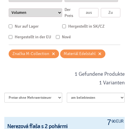
Der
Preis
Nur auf Lager
Hergestellt in SK/CZ
Hergestellt in der EU
Nové
×
×
Značka M-Collection
Materiál Edelstahl
1 Gefundene Produkte
1 Varianten
7
90 EUR
Nerezová fľaša s 2 pohármi