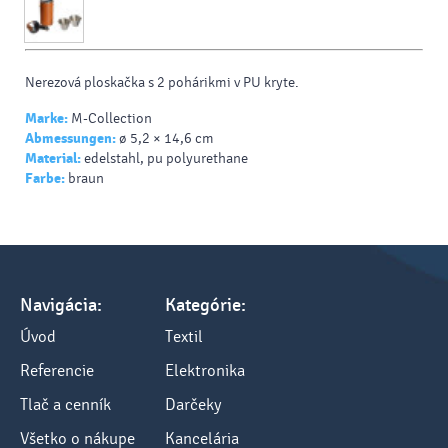
Nerezová ploskačka s 2 pohárikmi v PU kryte.
Marke:
M-Collection
Abmessungen:
ø 5,2 × 14,6 cm
Material:
edelstahl, pu polyurethane
Farbe:
braun
Navigácia:
Kategórie:
Úvod
Textil
Referencie
Elektronika
Tlač a cenník
Darčeky
Všetko o nákupe
Kancelária