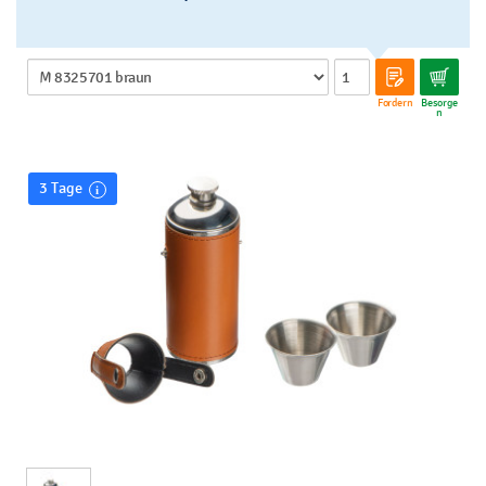
Fordern
Besorge
n
3 Tage