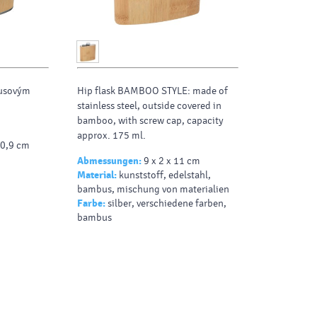
busovým
Hip flask BAMBOO STYLE: made of
stainless steel, outside covered in
bamboo, with screw cap, capacity
approx. 175 ml.
10,9 cm
Abmessungen:
9 x 2 x 11 cm
Material:
kunststoff, edelstahl,
bambus, mischung von materialien
Farbe:
silber, verschiedene farben,
bambus