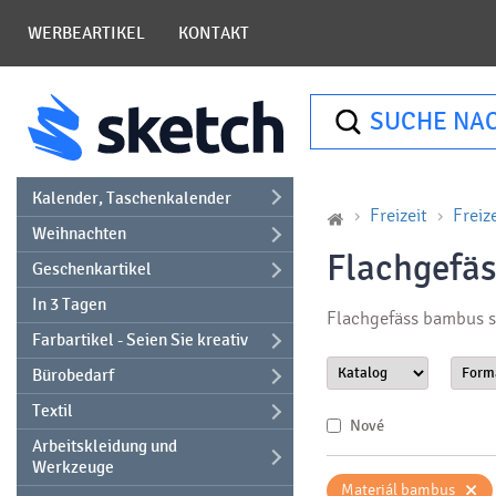
WERBEARTIKEL
KONTAKT
SUCHE NA
Kalender, Taschenkalender
Freizeit
Freize
Weihnachten
Flachgefäs
Geschenkartikel
In 3 Tagen
Flachgefäss bambus s
Farbartikel - Seien Sie kreativ
Bürobedarf
Textil
Nové
Arbeitskleidung und
Werkzeuge
×
Materiál bambus