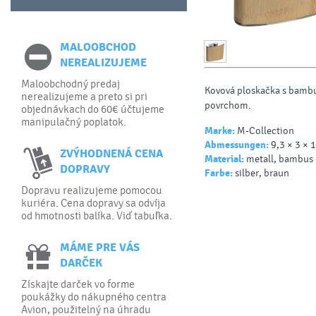
MALOOBCHOD
NEREALIZUJEME
Maloobchodný predaj
Kovová ploskačka s bam
nerealizujeme a preto si pri
povrchom.
objednávkach do 60€ účtujeme
manipulačný poplatok.
Marke:
M-Collection
Abmessungen:
9,3 × 3 × 
ZVÝHODNENÁ CENA
Material:
metall, bambus
DOPRAVY
Farbe:
silber, braun
Dopravu realizujeme pomocou
kuriéra. Cena dopravy sa odvíja
od hmotnosti balíka. Viď tabuľka.
MÁME PRE VÁS
DARČEK
Získajte darček vo forme
poukážky do nákupného centra
Avion, použitelný na úhradu