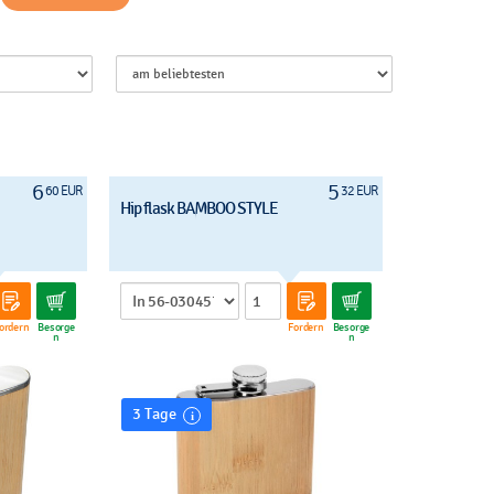
6
5
60 EUR
32 EUR
Hip flask BAMBOO STYLE
ordern
Besorge
Fordern
Besorge
n
n
3 Tage