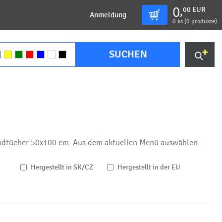
0
00
EUR
,
Anmeldung
0
ks (
0 produkte
)
SUCHEN
andtücher 50x100 cm. Aus dem aktuellen Menü auswählen.
Hergestellt in SK/CZ
Hergestellt in der EU