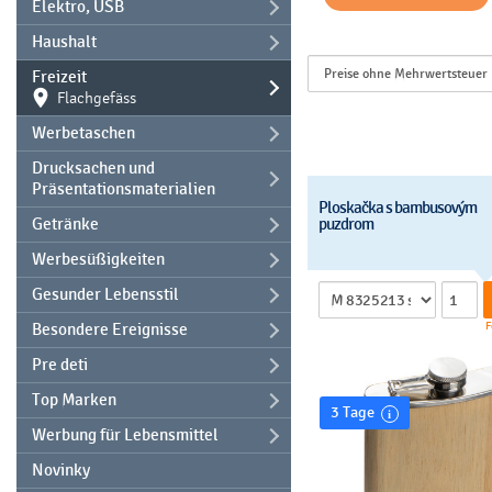
Elektro, USB
Haushalt
Freizeit
Flachgefäss
Werbetaschen
Drucksachen und
Präsentationsmaterialien
Ploskačka s bambusovým
Getränke
puzdrom
Werbesüßigkeiten
Gesunder Lebensstil
F
Besondere Ereignisse
Pre deti
Top Marken
3 Tage
Werbung für Lebensmittel
Novinky