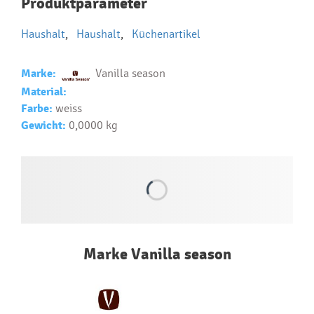
Produktparameter
reklamných predmetov
Haushalt
,
Haushalt
,
Küchenartikel
Ako realizujete potlač na reklamné premedy?
Text.....
Marke:
Vanilla season
Ako si vybrať správny predmet?
Material:
Text...
Farbe:
weiss
Gewicht:
0,0000 kg
Marke Vanilla season