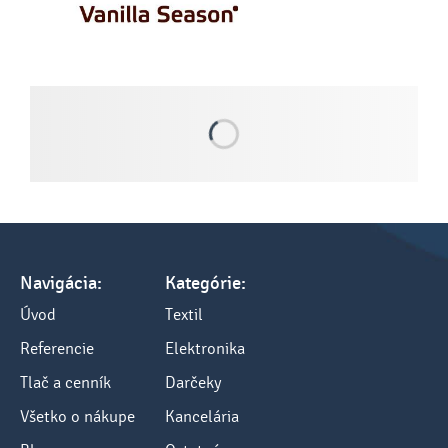
Navigácia:
Kategórie:
Úvod
Textil
Referencie
Elektronika
Tlač a cenník
Darčeky
Všetko o nákupe
Kancelária