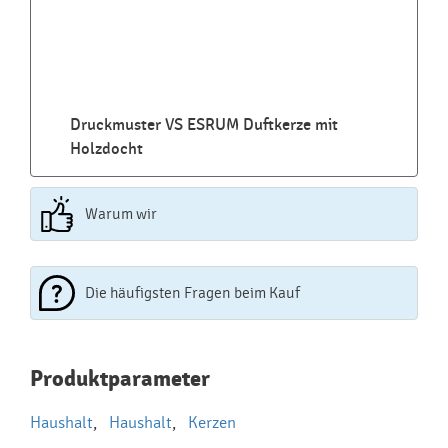
Druckmuster VS ESRUM Duftkerze mit
Holzdocht
Warum wir
Die häufigsten Fragen beim Kauf
Najčastejšie otázky pri nákupe
Produktparameter
reklamných predmetov
Haushalt
,
Haushalt
,
Kerzen
Ako realizujete potlač na reklamné premedy?