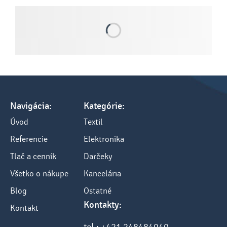
Navigácia:
Kategórie:
Úvod
Textil
Referencie
Elektronika
Tlač a cenník
Darčeky
Všetko o nákupe
Kancelária
Blog
Ostatné
Kontakty:
Kontakt