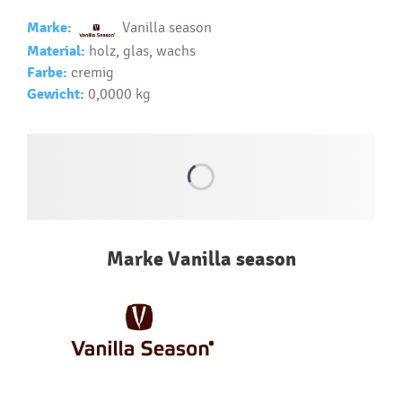
Text.....
Marke:
Vanilla season
Ako si vybrať správny predmet?
Material:
holz, glas, wachs
Text...
Farbe:
cremig
Gewicht:
0,0000 kg
Marke Vanilla season