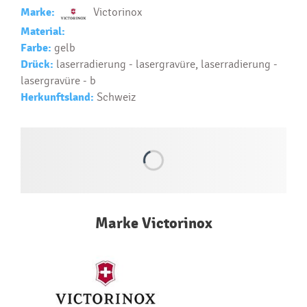
Text.....
Marke:
Victorinox
Ako si vybrať správny predmet?
Material:
Text...
Farbe:
gelb
Drück:
laserradierung - lasergravüre, laserradierung -
lasergravüre - b
Herkunftsland:
Schweiz
Marke Victorinox