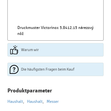
Druckmuster Victorinox 5.8412.15 nárezový
nôž
Warum wir
Die häufigsten Fragen beim Kauf
Najčastejšie otázky pri nákupe
Produktparameter
reklamných predmetov
Haushalt
,
Haushalt
,
Messer
Ako realizujete potlač na reklamné premedy?