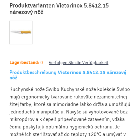
Produktvarianten Victorinox 5.8412.15
nárezový nôž
Lagerbestand:
0
Verfolgen Sie die Verfügbarkeit
Produktbeschreibung
Victorinox 5.8412.15 nárezový
nôž
Kuchynské nože Swibo Kuchynské nože kolekcie Swibo
majú ergonomicky tvarované rukoväte nezameniteľnej
žltej farby, ktoré sa mimoriadne ľahko držia a umožňujú
jednoduchú manipuláciu. Navyše sú vyhotovované bez
mikropórov a k čepeli pripevňované zatavením, vďaka
čomu poskytujú optimálnu hygienickú ochranu. Je
možné ich sterilizovať až do teploty 120°C a umývať v