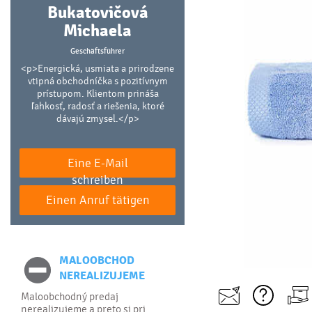
Bukatovičová
Michaela
Geschäftsführer
<p>Energická, usmiata a prirodzene
vtipná obchodníčka s pozitívnym
prístupom. Klientom prináša
ľahkosť, radosť a riešenia, ktoré
dávajú zmysel.</p>
Eine E-Mail
schreiben
Einen Anruf tätigen
MALOOBCHOD
NEREALIZUJEME
Maloobchodný predaj
nerealizujeme a preto si pri