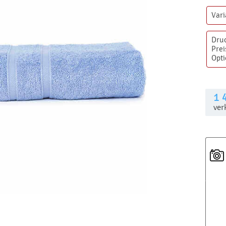
Var
Dru
Prei
Opt
1 
ver