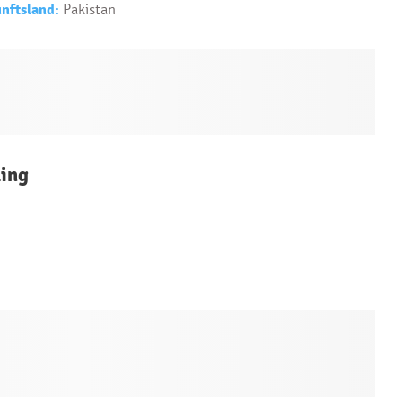
nftsland:
Pakistan
ing