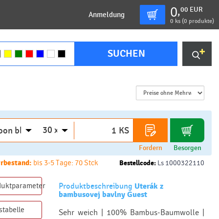
0
00
EUR
,
Anmeldung
0
ks (
0 produkte
)
SUCHEN
KS
Fordern
Besorgen
rbestand:
bis 3-5 Tage: 70 Stck
Bestellcode:
Ls 1000322110
duktparameter
Produktbeschreibung
Uterák z
bambusovej bavlny Guest
stabelle
Sehr weich | 100% Bambus-Baumwolle |