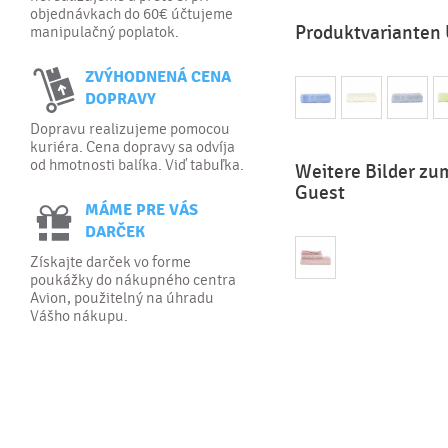
objednávkach do 60€ účtujeme
Produktvarianten 
manipulačný poplatok.
ZVÝHODNENÁ CENA
DOPRAVY
Dopravu realizujeme pomocou
kuriéra. Cena dopravy sa odvíja
od hmotnosti balíka. Viď tabuľka.
Weitere Bilder zu
Guest
MÁME PRE VÁS
DARČEK
Získajte darček vo forme
poukážky do nákupného centra
Avion, použitelný na úhradu
Vášho nákupu.