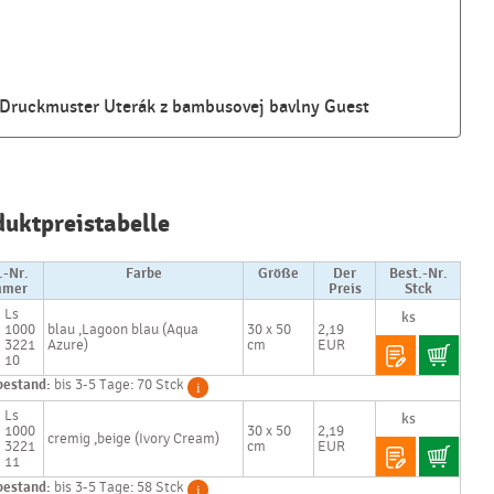
Druckmuster Uterák z bambusovej bavlny Guest
Najčastejšie
otázky pri
duktpreistabelle
nákupe
reklamných
predmetov
.-Nr.
Farbe
Größe
Der
Best.-Nr.
mer
Preis
Stck
Ls
Ako realizujete
1000
blau ,Lagoon blau (Aqua
30 x 50
2,19
potlač na
3221
Azure)
cm
EUR
reklamné
10
premedy?
bestand:
bis 3-5 Tage: 70 Stck
Ls
Text.....
1000
30 x 50
2,19
cremig ,beige (Ivory Cream)
Ako si vybrať
3221
cm
EUR
11
správny
predmet?
bestand:
bis 3-5 Tage: 58 Stck