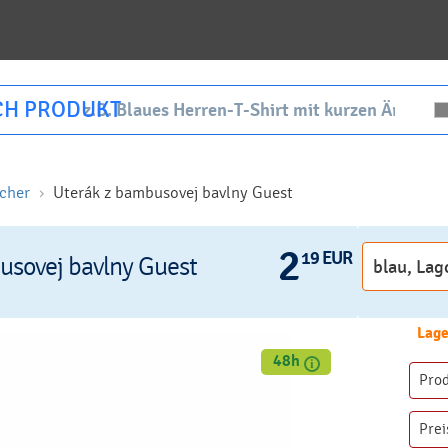
CH PRODUKT
cher
Uterák z bambusovej bavlny Guest
2
19 EUR
usovej bavlny Guest
Lage
48h
Pro
Prei