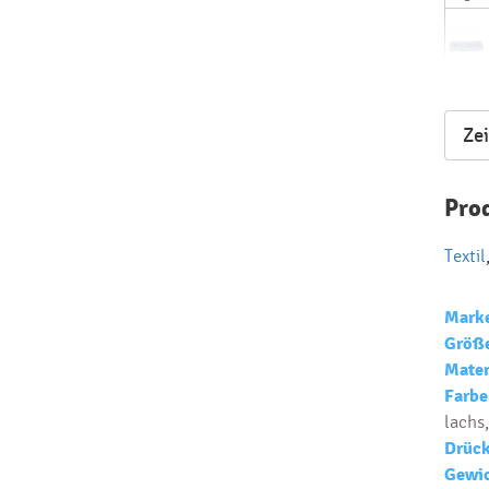
Lager
Ze
Pro
Textil
Mark
Größ
Mater
Farbe
lachs
Drück
Gewic