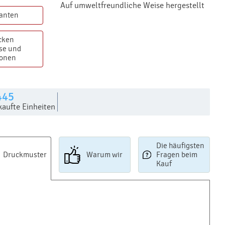
Auf umweltfreundliche Weise hergestellt
ianten
cken
se und
ionen
445
kaufte Einheiten
Die häufigsten
Druckmuster
Warum wir
Fragen beim
Kauf