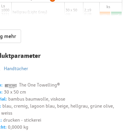
Ls
Text...
1000
30 x 50
2,19
hellgrau (Light Grey)
3221
cm
EUR
12
bestand:
bis 3-5 Tage: 107 Stck
ig mehr
duktparameter
,
Handtücher
e:
The One Towelling®
e:
30 x 50 cm
ial:
bambus baumwolle, viskose
:
blau, cremig, lagoon blau, beige, hellgrau, grüne olive,
, weiss
:
drucken - stickerei
ht:
0,0000 kg