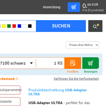
0
00
EUR
,
Anmeldung
0
ks (
0 produkte
)
SUCHEN
KS
Fordern
Besorgen
rbestand:
0
Verfolgen Sie die Verfügbarkeit
duktparameter
Produktbeschreibung
USB-Adapter
ULTRA
stabelle
USB-Adapter ULTRA
- perfekt für das