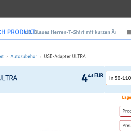
CH PRODUKT
it
Autozubehör
USB-Adapter ULTRA
4
43 EUR
ULTRA
Lage
Pro
Prei