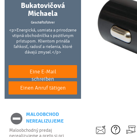
Bukatovičová
Michaela
Geschäftsführer
<p>Energická, usmiata a prirodzene
vtipná obchodníčka s pozitívnym
prístupom. Klientom prináša
ľahkosť, radosť a riešenia, ktoré
dávajú zmysel.</p>
Eine E-Mail
schreiben
Einen Anruf tätigen
MALOOBCHOD
NEREALIZUJEME
Maloobchodný predaj
nerealizujeme a preto si pri