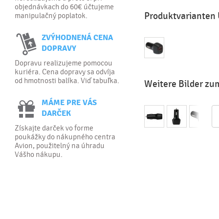
objednávkach do 60€ účtujeme
Produktvarianten
manipulačný poplatok.
ZVÝHODNENÁ CENA
DOPRAVY
Dopravu realizujeme pomocou
kuriéra. Cena dopravy sa odvíja
od hmotnosti balíka. Viď tabuľka.
Weitere Bilder z
MÁME PRE VÁS
DARČEK
Získajte darček vo forme
poukážky do nákupného centra
Avion, použitelný na úhradu
Vášho nákupu.