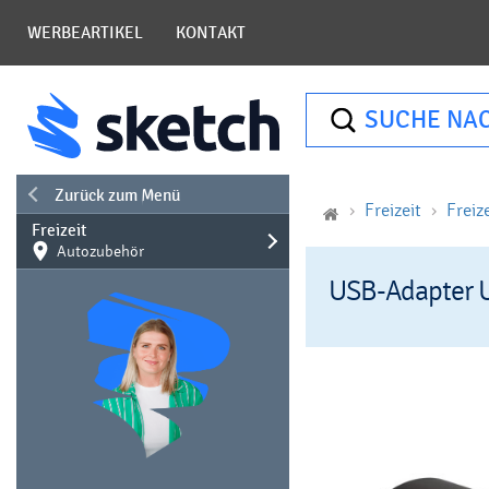
WERBEARTIKEL
KONTAKT
SUCHE NA
Zurück zum Menü
Freizeit
Freize
Freizeit
Autozubehör
USB-Adapter 