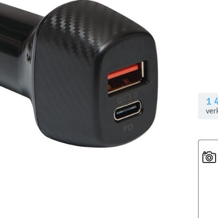
1 
ver