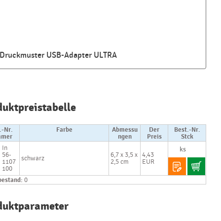
Druckmuster USB-Adapter ULTRA
Najčastejšie
otázky pri
duktpreistabelle
nákupe
reklamných
predmetov
.-Nr.
Farbe
Abmessu
Der
Best.-Nr.
mer
ngen
Preis
Stck
In
Ako realizujete
56-
6,7 x 3,5 x
4,43
schwarz
potlač na
1107
2,5 cm
EUR
reklamné
100
premedy?
bestand:
0
Text.....
duktparameter
Ako si vybrať
správny