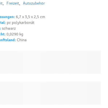
predmet?
it
,
Freizeit
,
Autozubehör
Text...
ssungen:
6,7 x 3,5 x 2,5 cm
ial:
pc polykarbonát
:
schwarz
ht:
0,0290 kg
nftsland:
China