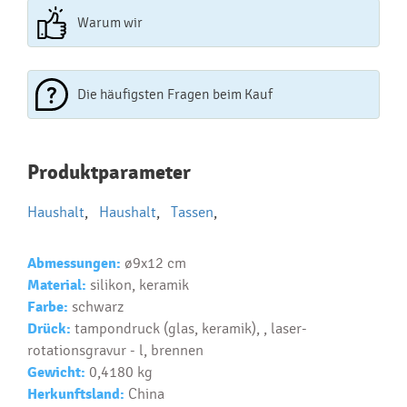
Warum wir
Die häufigsten Fragen beim Kauf
Najčastejšie otázky pri nákupe
Produktparameter
reklamných predmetov
Haushalt
,
Haushalt
,
Tassen
,
Ako realizujete potlač na reklamné premedy?
Text.....
Abmessungen:
ø9x12 cm
Ako si vybrať správny predmet?
Material:
silikon, keramik
Text...
Farbe:
schwarz
Drück:
tampondruck (glas, keramik), , laser-
rotationsgravur - l, brennen
Gewicht:
0,4180 kg
Herkunftsland:
China