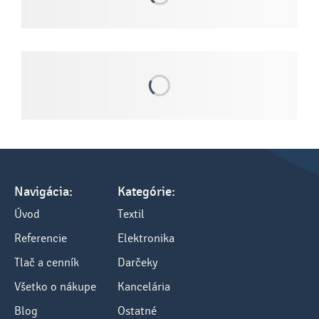
Navigácia:
Kategórie:
Úvod
Textil
Referencie
Elektronika
Tlač a cenník
Darčeky
Všetko o nákupe
Kancelária
Blog
Ostatné