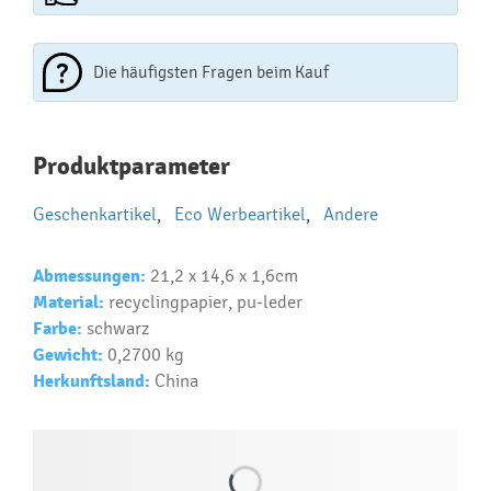
Die häufigsten Fragen beim Kauf
Najčastejšie otázky pri nákupe
Produktparameter
reklamných predmetov
Geschenkartikel
,
Eco Werbeartikel
,
Andere
Ako realizujete potlač na reklamné premedy?
Text.....
Abmessungen:
21,2 x 14,6 x 1,6cm
Ako si vybrať správny predmet?
Material:
recyclingpapier, pu-leder
Text...
Farbe:
schwarz
Gewicht:
0,2700 kg
Herkunftsland:
China