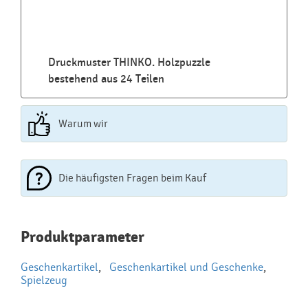
Druckmuster THINKO. Holzpuzzle
bestehend aus 24 Teilen
Warum wir
Die häufigsten Fragen beim Kauf
Najčastejšie otázky pri nákupe
Produktparameter
reklamných predmetov
Geschenkartikel
,
Geschenkartikel und Geschenke
,
Ako realizujete potlač na reklamné premedy?
Spielzeug
Text.....