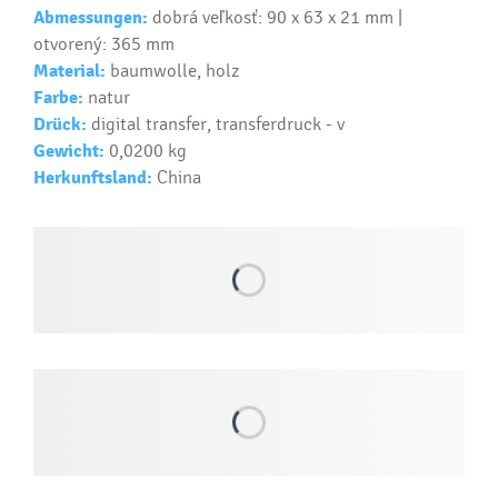
Ako si vybrať správny predmet?
Abmessungen:
dobrá veľkosť: 90 x 63 x 21 mm |
otvorený: 365 mm
Text...
Material:
baumwolle, holz
Farbe:
natur
Drück:
digital transfer, transferdruck - v
Gewicht:
0,0200 kg
Herkunftsland:
China