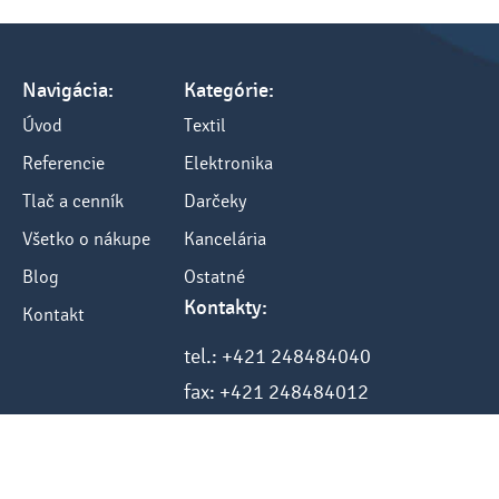
Navigácia:
Kategórie:
Úvod
Textil
Referencie
Elektronika
Tlač a cenník
Darčeky
Všetko o nákupe
Kancelária
Blog
Ostatné
Kontakty:
Kontakt
tel.: +421 248484040
fax: +421 248484012
e-mail: info@sketch.sk
www.sketch.sk