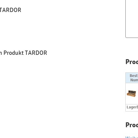
n TARDOR
um Produkt TARDOR
Pro
Best
Num
Lager
Pro