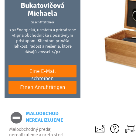
Bukatovičová
Michaela
Geschäftsführer
<p>Energická, usmiata a prirodzene
vtipná obchodníčka s pozitívnym
prístupom. Klientom prináša
ľahkosť, radosť a riešenia, ktoré
dávajú zmysel.</p>
Eine E-Mail
schreiben
Einen Anruf tätigen
MALOOBCHOD
NEREALIZUJEME
Maloobchodný predaj
nerealizujeme a preto si pri