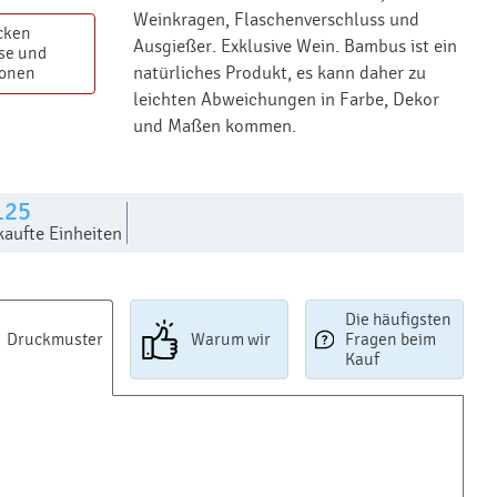
Weinkragen, Flaschenverschluss und
cken
Ausgießer. Exklusive Wein. Bambus ist ein
se und
natürliches Produkt, es kann daher zu
ionen
leichten Abweichungen in Farbe, Dekor
und Maßen kommen.
125
kaufte Einheiten
Die häufigsten
Druckmuster
Warum wir
Fragen beim
Kauf