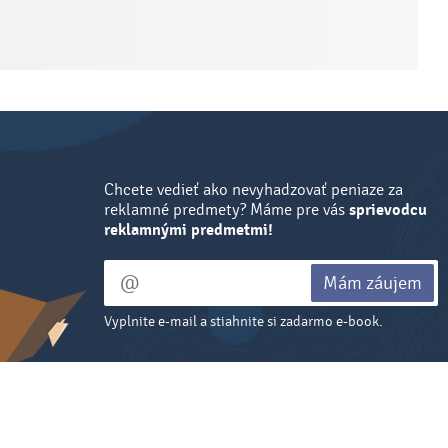
Chcete vedieť ako nevyhadzovať peniaze za
reklamné predmety? Máme pre vás
sprievodcu
reklamnými predmetmi!
Mám záujem
Vyplnite e-mail a stiahnite si zadarmo e-book.