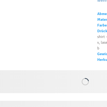
Weih
Abme
Mater
Farbe
Drück
shirt 
v, las
b
Gewic
Herku