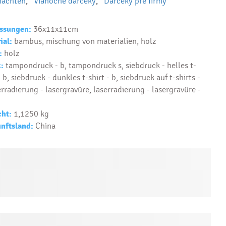
nachten
,
Vianočné darčeky
,
Darčeky pre firmy
Text...
ssungen:
36x11x11cm
ial:
bambus, mischung von materialien, holz
:
holz
:
tampondruck - b, tampondruck s, siebdruck - helles t-
- b, siebdruck - dunkles t-shirt - b, siebdruck auf t-shirts -
erradierung - lasergravüre, laserradierung - lasergravüre -
ht:
1,1250 kg
nftsland:
China