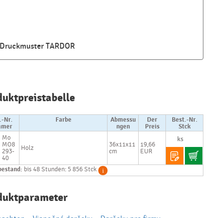
Druckmuster TARDOR
Najčastejšie
otázky pri
duktpreistabelle
nákupe
reklamných
predmetov
.-Nr.
Farbe
Abmessu
Der
Best.-Nr.
mer
ngen
Preis
Stck
Mo
Ako realizujete
MO8
36x11x11
19,66
Holz
potlač na
293-
cm
EUR
reklamné
40
premedy?
bestand:
bis 48 Stunden: 5 856 Stck
Text.....
Ako si vybrať
duktparameter
správny
predmet?