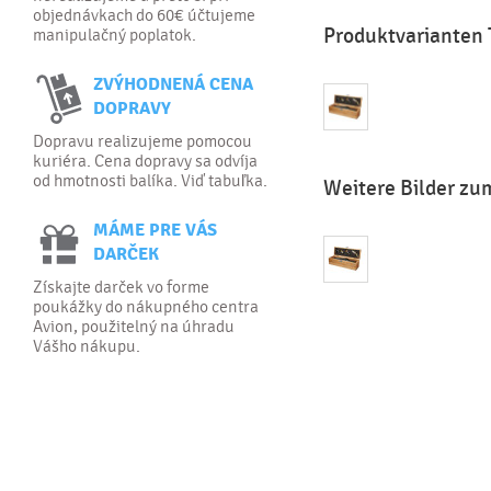
objednávkach do 60€ účtujeme
Produktvariante
manipulačný poplatok.
ZVÝHODNENÁ CENA
DOPRAVY
Dopravu realizujeme pomocou
kuriéra. Cena dopravy sa odvíja
od hmotnosti balíka. Viď tabuľka.
Weitere Bilder z
MÁME PRE VÁS
DARČEK
Získajte darček vo forme
poukážky do nákupného centra
Avion, použitelný na úhradu
Vášho nákupu.