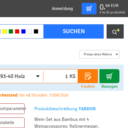
0
00
EUR
,
Anmeldung
0
ks (
0 produkte
)
SUCHEN
KS
Fordern
Besorgen
rbestand:
bis 48 Stunden: 5 856 Stck
duktparameter
Produktbeschreibung
TARDOR
Wein-Set aus Bambus mit 4
stabelle
Weinaccessoires: Kellnermesser,