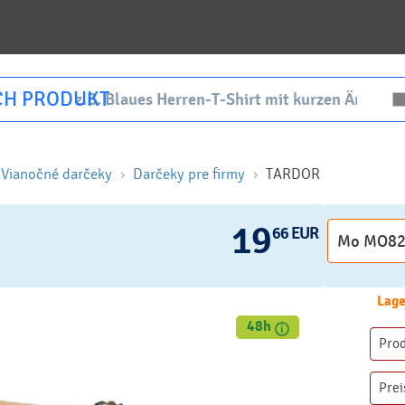
CH PRODUKT
Vianočné darčeky
Darčeky pre firmy
TARDOR
19
66 EUR
Lage
48h
Pro
Prei