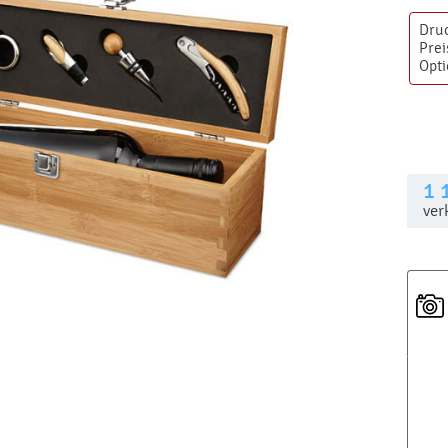
Dru
Prei
Opt
1 
ver