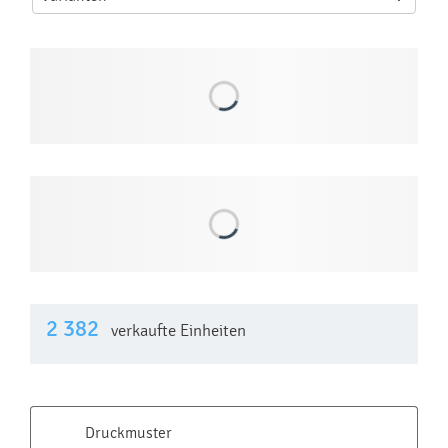
Produktpreistabelle
Best.-Nr.
Farbe
Abmessu
Der
Best.-Nr.
Nummer
ngen
Preis
Stck
Mo
MO2
9,26
schwarz
550ml
597-
EUR
03
Lagerbestand:
bis 48 Stunden: 4 374 Stck
Mo
MO2
9,26
weiss
550ml
597-
EUR
06
Lagerbestand:
bis 48 Stunden: 1 326 Stck
Mo
MO2
9,26
marineblau
550ml
597-
EUR
85