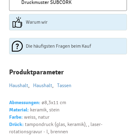
Druckmuster SUBCORK
Warum wir
Die häufigsten Fragen beim Kauf
Najčastejšie otázky pri nákupe
Produktparameter
reklamných predmetov
Haushalt
,
Haushalt
,
Tassen
Ako realizujete potlač na reklamné premedy?
Text.....
Abmessungen:
ø8,3x11 cm
Ako si vybrať správny predmet?
Material:
keramik, stein
Text...
Farbe:
weiss, natur
Drück:
tampondruck (glas, keramik), , laser-
rotationsgravur - l, brennen