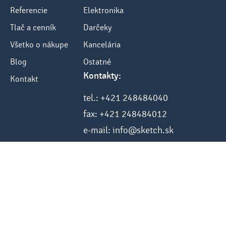
Referencie
Elektronika
Tlač a cenník
Darčeky
Všetko o nákupe
Kancelária
Blog
Ostatné
Kontakty:
Kontakt
tel.: +421 248484040
fax: +421 248484012
e-mail: info@sketch.sk
www.sketch.sk
Hier vom Vertrag zurücktreten