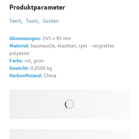
Najčastejšie otázky pri nákupe
Produktparameter
reklamných predmetov
Textil
,
Textil
,
Socken
Ako realizujete potlač na reklamné premedy?
Text.....
Abmessungen:
245 × 95 mm
Ako si vybrať správny predmet?
Material:
baumwolle, elasthan, rpet - recyceltes
Text...
polyester
Farbe:
rot, grün
Gewicht:
0,0500 kg
Herkunftsland:
China