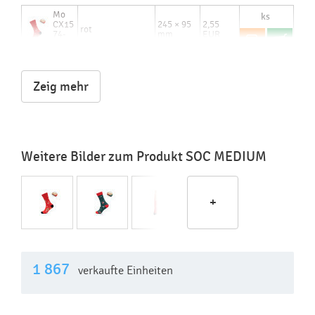
Mo
CX15
245 × 95
2,55
rot
74-
mm
EUR
05
Lagerbestand:
bis 48 Stunden: 9 995 Stck
Zeig mehr
Weitere Bilder zum Produkt SOC MEDIUM
+
1 867
verkaufte Einheiten