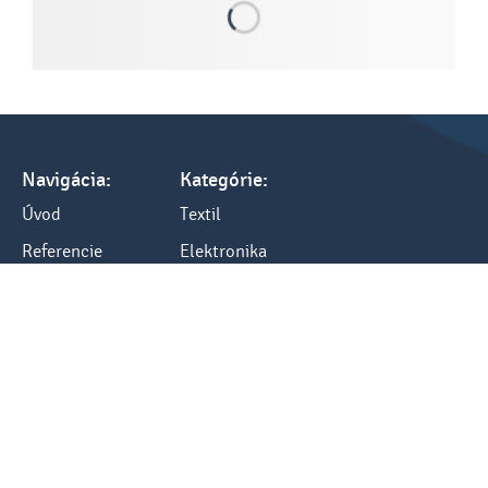
Navigácia:
Kategórie:
Úvod
Textil
Referencie
Elektronika
Tlač a cenník
Darčeky
Všetko o nákupe
Kancelária
Blog
Ostatné
Kontakty:
Kontakt
tel.: +421 248484040
fax: +421 248484012