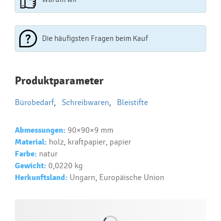
Die häufigsten Fragen beim Kauf
Najčastejšie otázky pri nákupe
Produktparameter
reklamných predmetov
Bürobedarf
,
Schreibwaren
,
Bleistifte
Ako realizujete potlač na reklamné premedy?
Text.....
Abmessungen:
90×90×9 mm
Ako si vybrať správny predmet?
Material:
holz, kraftpapier, papier
Text...
Farbe:
natur
Gewicht:
0,0220 kg
Herkunftsland:
Ungarn, Europäische Union