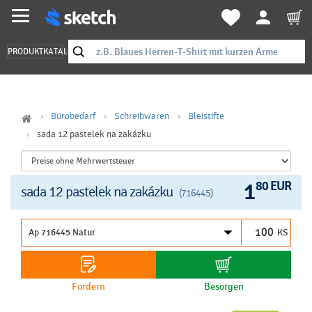
PRODUKTKATALOG
Bürobedarf
Schreibwaren
Bleistifte
sada 12 pastelek na zakázku
1
80 EUR
sada 12 pastelek na zakázku
(716445)
KS
Fordern
Besorgen