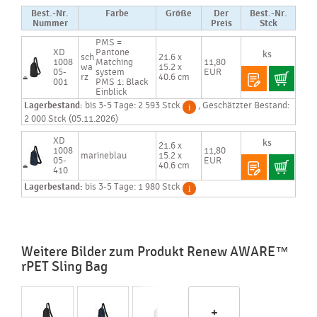
Best.-Nr.
Farbe
Größe
Der
Best.-Nr.
Nummer
Preis
Stck
PMS =
XD
Pantone
sch
21.6 x
1008
Matching
11,80
wa
15.2 x
05-
system
EUR
rz
40.6 cm
001
PMS 1: Black
Einblick
Lagerbestand:
bis 3-5 Tage: 2 593 Stck
, Geschätzter Bestand:
2 000 Stck (05.11.2026)
XD
21.6 x
1008
11,80
marineblau
15.2 x
05-
EUR
40.6 cm
410
Lagerbestand:
bis 3-5 Tage: 1 980 Stck
Weitere Bilder zum Produkt Renew AWARE™
rPET Sling Bag
+