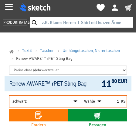
PRODUKTKATALOG
Textil
Taschen
Umhängetaschen, Nierentaschen
Renew AWARE™ rPET Sling Bag
11
80 EUR
Renew AWARE™ rPET Sling Bag
KS
Fordern
Besorgen