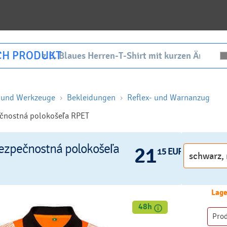
CH PRODUKT
g und Werkzeuge
Bekleidungen
Reflex- und Warnanzug
čnostná polokošeľa RPET
ezpečnostná polokošeľa
21
15 EUR
Lage
48h
Pro