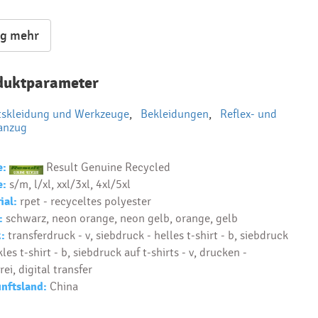
bestand:
bis 3-5 Tage: 16 Stck
ig mehr
duktparameter
tskleidung und Werkzeuge
,
Bekleidungen
,
Reflex- und
anzug
e:
Result Genuine Recycled
e:
s/m, l/xl, xxl/3xl, 4xl/5xl
ial:
rpet - recyceltes polyester
:
schwarz, neon orange, neon gelb, orange, gelb
:
transferdruck - v, siebdruck - helles t-shirt - b, siebdruck
les t-shirt - b, siebdruck auf t-shirts - v, drucken -
rei, digital transfer
nftsland:
China