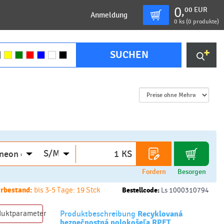
0
00
EUR
,
Anmeldung
0
ks (
0 produkte
)
SUCHEN
KS
Fordern
Besorgen
rbestand:
bis 3-5 Tage: 19 Stck
Bestellcode:
Ls 1000310794
duktparameter
Produktbeschreibung
Recyklovaná
bezpečnostná polokošeľa RPET