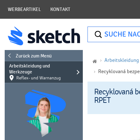
WERBEARTIKEL
KONTAKT
SUCHE NA
Zurück zum Menü
Arbeitskleidun
Arbeitskleidung und
Recyklovaná bezpe
Werkzeuge
Reflex- und Warnanzug
Recyklovaná b
RPET