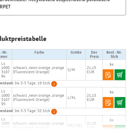
RPET
Najčastejšie
otázky pri
duktpreistabelle
nákupe
reklamných
predmetov
.-Nr.
Farbe
Größe
Der
Best.-Nr.
mer
Preis
Stck
Ls
Ako realizujete
1000
schwarz ,neon orange ,orange
21,15
S/M
potlač na
3107
(Fluorescent Orange)
EUR
reklamné
94
premedy?
bestand:
bis 3-5 Tage: 19 Stck
Ls
Text.....
1000
schwarz ,neon orange ,orange
21,15
L/XL
Ako si vybrať
3107
(Fluorescent Orange)
EUR
95
správny
predmet?
bestand:
bis 3-5 Tage: 52 Stck
Ls
Text...
1000
schwarz ,neon orange ,orange
21,15
XXL/3XL
3107
(Fluorescent Orange)
EUR
96