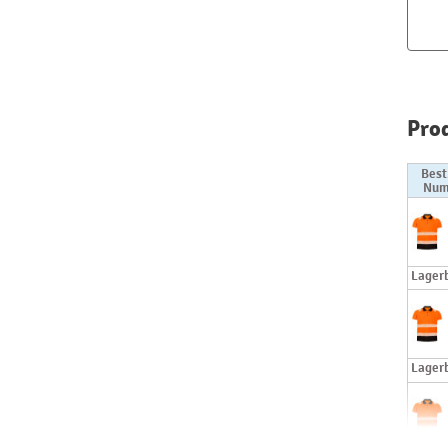
Pro
Best
Num
Lager
Lager