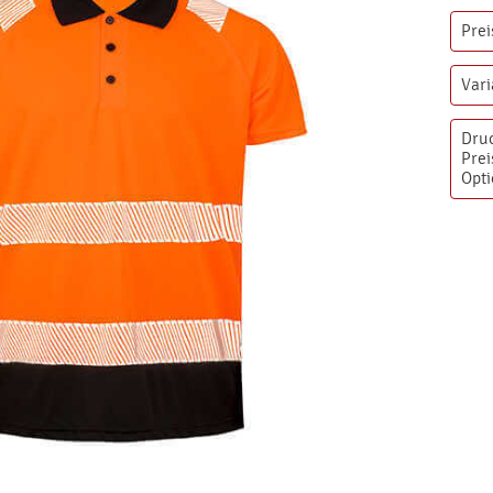
Prei
Var
Dru
Prei
Opt