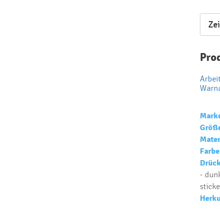
Lager
Ze
Pro
Arbei
Warn
Mark
Größ
Mater
Farbe
Drück
- dunk
sticke
Herku