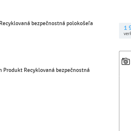
 Recyklovaná bezpečnostná polokošeľa
1 
ver
um Produkt Recyklovaná bezpečnostná