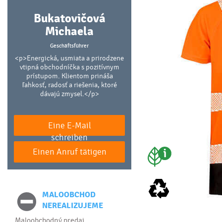
Bukatovičová
Michaela
Geschäftsführer
<p>Energická, usmiata a prirodzene
vtipná obchodníčka s pozitívnym
prístupom. Klientom prináša
ľahkosť, radosť a riešenia, ktoré
dávajú zmysel.</p>
Eine E-Mail
schreiben
Einen Anruf tätigen
MALOOBCHOD
NEREALIZUJEME
Maloobchodný predaj