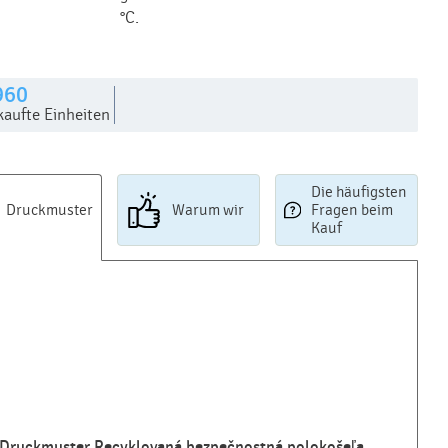
°C.
960
kaufte Einheiten
Die häufigsten
Druckmuster
Warum wir
Fragen beim
Kauf
Druckmuster Recyklovaná bezpečnostná polokošeľa