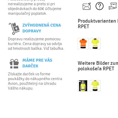
nerealizujeme a preto si pri
objednávkach do 60€ účtujeme
manipulačný poplatok.
Produktvarianten
ZVÝHODNENÁ CENA
RPET
DOPRAVY
Dopravu realizujeme pomocou
kuriéra. Cena dopravy sa odvíja
od hmotnosti balíka. Viď tabuľka.
MÁME PRE VÁS
Weitere Bilder z
DARČEK
polokošeľa RPET
Získajte darček vo forme
poukážky do nákupného centra
Avion, použitelný na úhradu
Vášho nákupu.