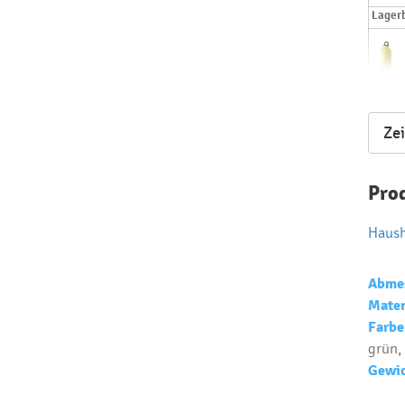
Lager
Lager
Ze
Pro
Haush
Abme
Mater
Farbe
grün,
Gewic