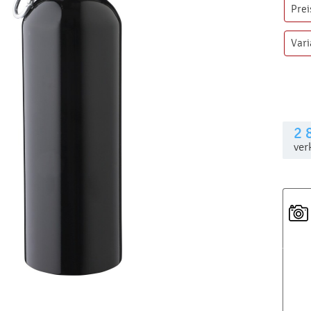
Prei
Var
2 
ver