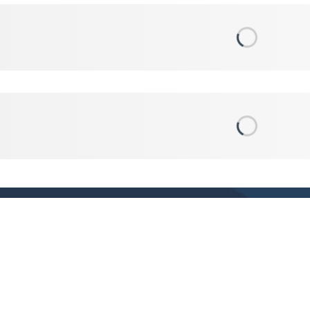
Kontakty:
tel.: +421 248484040
fax: +421 248484012