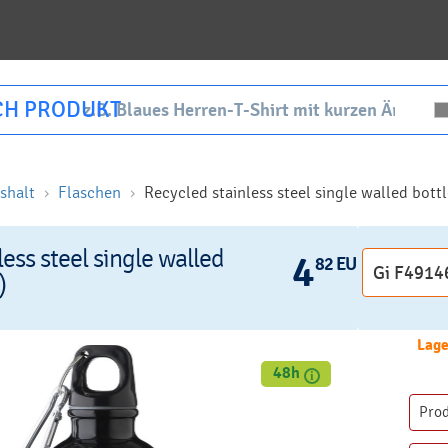
CH PRODUKT
shalt
Flaschen
Recycled stainless steel single walled bottl
ess steel single walled
4
82 EUR
)
Lage
48h
Pro