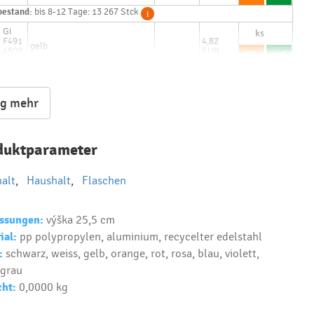
predmet?
bestand:
bis 8-12 Tage: 13 267 Stck
Gi
Text...
F491
4,82
gelb
4602
EUR
PK2
bestand:
bis 8-12 Tage: 3 954 Stck
ig mehr
duktparameter
alt
,
Haushalt
,
Flaschen
ssungen:
výška 25,5 cm
ial:
pp polypropylen, aluminium, recycelter edelstahl
:
schwarz, weiss, gelb, orange, rot, rosa, blau, violett,
 grau
ht:
0,0000 kg