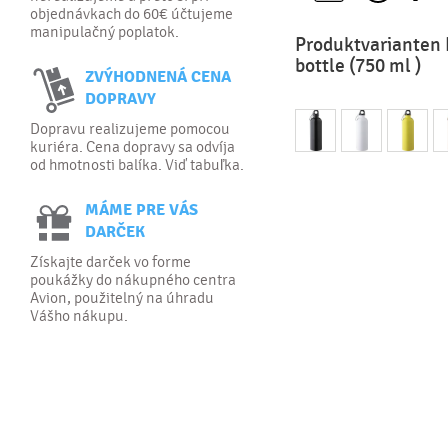
objednávkach do 60€ účtujeme
manipulačný poplatok.
Produktvarianten R
bottle (750 ml )
ZVÝHODNENÁ CENA
DOPRAVY
Dopravu realizujeme pomocou
kuriéra. Cena dopravy sa odvíja
od hmotnosti balíka. Viď tabuľka.
MÁME PRE VÁS
DARČEK
Získajte darček vo forme
poukážky do nákupného centra
Avion, použitelný na úhradu
Vášho nákupu.