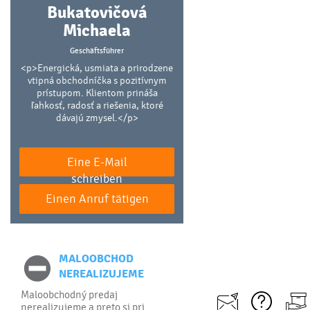
Bukatovičová
Michaela
Geschäftsführer
<p>Energická, usmiata a prirodzene
vtipná obchodníčka s pozitívnym
prístupom. Klientom prináša
ľahkosť, radosť a riešenia, ktoré
dávajú zmysel.</p>
Eine E-Mail
schreiben
Einen Anruf tätigen
MALOOBCHOD
NEREALIZUJEME
Maloobchodný predaj
nerealizujeme a preto si pri