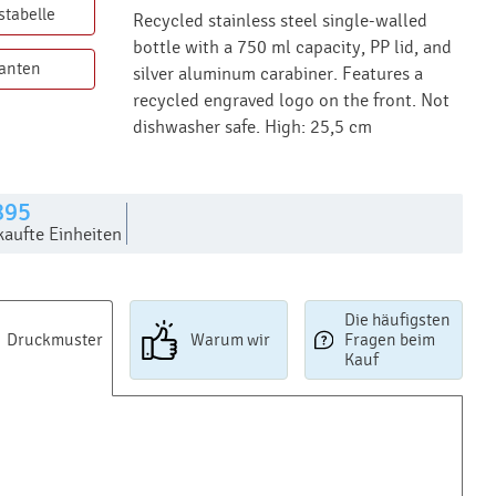
stabelle
Recycled stainless steel single-walled
bottle with a 750 ml capacity, PP lid, and
ianten
silver aluminum carabiner. Features a
recycled engraved logo on the front. Not
dishwasher safe. High: 25,5 cm
895
kaufte Einheiten
Die häufigsten
Druckmuster
Warum wir
Fragen beim
Kauf