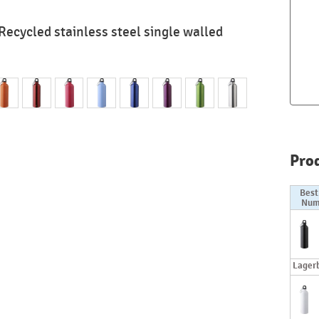
ecycled stainless steel single walled
Pro
Best
Num
Lager