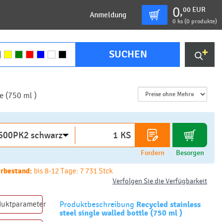
0
00
EUR
,
Anmeldung
0
ks (
0 produkte
)
SUCHEN
e (750 ml )
KS
Fordern
Besorgen
rbestand:
bis 8-12 Tage: 7 731 Stck
Verfolgen Sie die Verfügbarkeit
duktparameter
Produktbeschreibung
Recycled stainless
steel single walled bottle (750 ml )