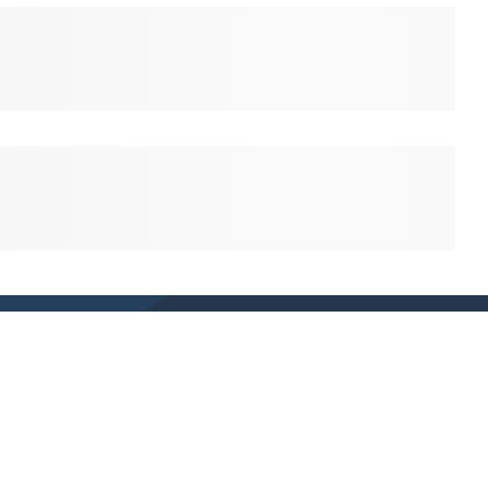
Chcete vedieť ako nevyhadzovať peniaze za
reklamné predmety? Máme pre vás
sprievodcu
reklamnými predmetmi!
Mám záujem