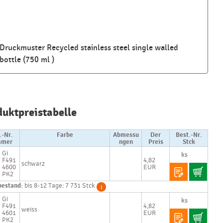
Druckmuster Recycled stainless steel single walled
bottle (750 ml )
Najčastejšie
otázky pri
duktpreistabelle
nákupe
reklamných
predmetov
.-Nr.
Farbe
Abmessu
Der
Best.-Nr.
mer
ngen
Preis
Stck
Gi
Ako realizujete
F491
4,82
schwarz
potlač na
4600
EUR
reklamné
PK2
premedy?
bestand:
bis 8-12 Tage: 7 731 Stck
Gi
Text.....
F491
4,82
weiss
Ako si vybrať
4601
EUR
PK2
správny