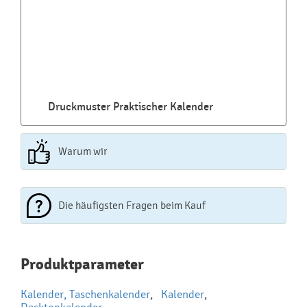
Druckmuster Praktischer Kalender
Warum wir
Die häufigsten Fragen beim Kauf
Najčastejšie otázky pri nákupe
Produktparameter
reklamných predmetov
Kalender, Taschenkalender
,
Kalender
,
Ako realizujete potlač na reklamné premedy?