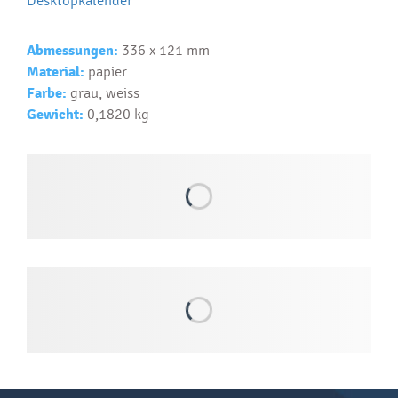
Desktopkalender
Text.....
Ako si vybrať správny predmet?
Abmessungen:
336 x 121 mm
Material:
papier
Text...
Farbe:
grau, weiss
Gewicht:
0,1820 kg