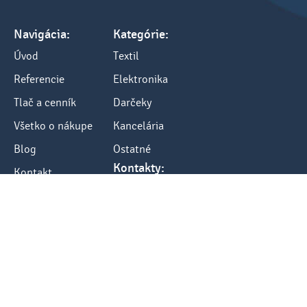
Navigácia:
Kategórie:
Úvod
Textil
Referencie
Elektronika
Tlač a cenník
Darčeky
Všetko o nákupe
Kancelária
Blog
Ostatné
Kontakty:
Kontakt
tel.: +421 248484040
fax: +421 248484012
e-mail: info@sketch.sk
www.sketch.sk