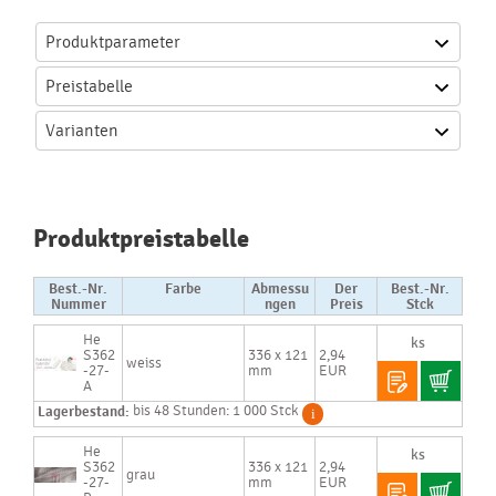
Produktparameter
Preistabelle
Varianten
Produktpreistabelle
Best.-Nr.
Farbe
Abmessu
Der
Best.-Nr.
Nummer
ngen
Preis
Stck
He
S362
336 x 121
2,94
weiss
-27-
mm
EUR
A
Lagerbestand:
bis 48 Stunden: 1 000 Stck
He
S362
336 x 121
2,94
grau
-27-
mm
EUR