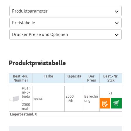
Produktparameter
Preistabelle
Drucken
Preise und Optionen
Produktpreistabelle
Best.-Nr.
Farbe
Kapacita
Der
Best.-Nr.
Nummer
Preis
Stck
PBsli
m-5-
biela
2500
Berechn
weiss
-
mAh
ung
2500
mah
Lagerbestand:
0