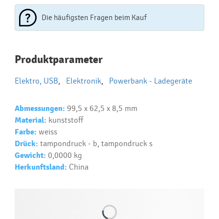
Die häufigsten Fragen beim Kauf
Najčastejšie otázky pri nákupe
Produktparameter
reklamných predmetov
Elektro, USB
,
Elektronik
,
Powerbank - Ladegeräte
Ako realizujete potlač na reklamné premedy?
Text.....
Abmessungen:
99,5 x 62,5 x 8,5 mm
Ako si vybrať správny predmet?
Material:
kunststoff
Text...
Farbe:
weiss
Drück:
tampondruck - b, tampondruck s
Gewicht:
0,0000 kg
Herkunftsland:
China