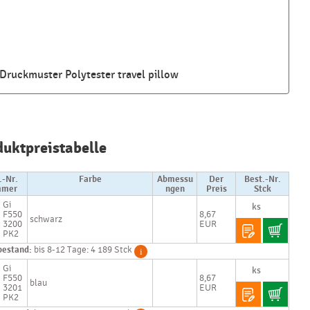
Druckmuster Polytester travel pillow
Najčastejšie
otázky pri
duktpreistabelle
nákupe
reklamných
predmetov
.-Nr.
Farbe
Abmessu
Der
Best.-Nr.
mer
ngen
Preis
Stck
Gi
Ako realizujete
F550
8,67
schwarz
potlač na
3200
EUR
reklamné
PK2
premedy?
bestand:
bis 8-12 Tage: 4 189 Stck
Gi
Text.....
F550
8,67
blau
Ako si vybrať
3201
EUR
PK2
správny