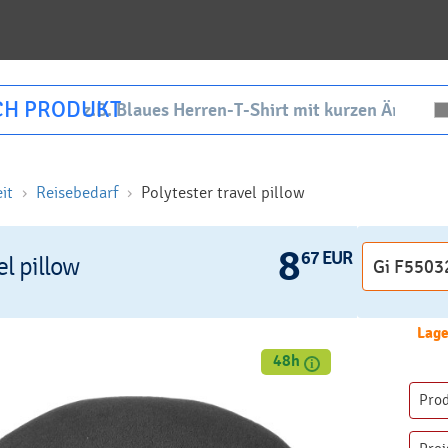
CH PRODUKT
it
Reisebedarf
Polytester travel pillow
8
67 EUR
el pillow
Lage
48h
Pro