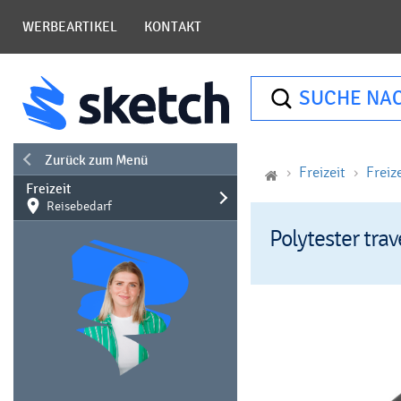
WERBEARTIKEL
KONTAKT
SUCHE NA
Zurück zum Menü
Freizeit
Freize
Freizeit
Reisebedarf
Polytester trav