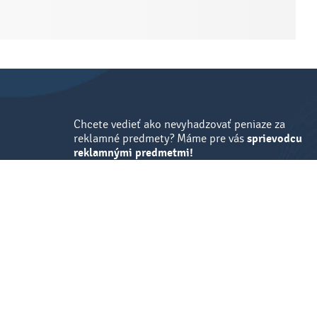
Chcete vedieť ako nevyhadzovať peniaze za
reklamné predmety? Máme pre vás
sprievodcu
reklamnými predmetmi!
Mám záujem
Vyplnite e-mail a stiahnite si zadarmo e-book.