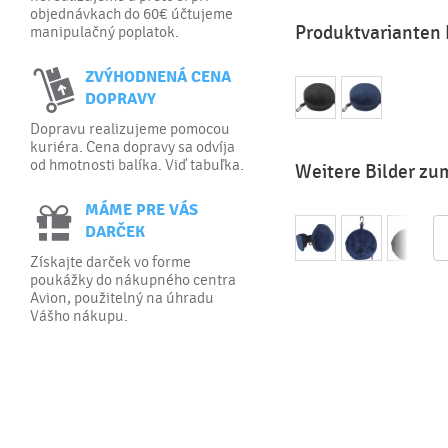
objednávkach do 60€ účtujeme
Produktvarianten P
manipulačný poplatok.
ZVÝHODNENÁ CENA
DOPRAVY
Dopravu realizujeme pomocou
kuriéra. Cena dopravy sa odvíja
od hmotnosti balíka. Viď tabuľka.
Weitere Bilder zum
MÁME PRE VÁS
DARČEK
Získajte darček vo forme
poukážky do nákupného centra
Avion, použitelný na úhradu
Vášho nákupu.