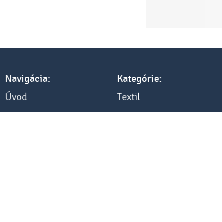
Navigácia:
Kategórie:
Úvod
Textil
Referencie
Elektronika
Tlač a cenník
Darčeky
Všetko o nákupe
Kancelária
Blog
Ostatné
Kontakt
Hier vom Vertrag zurücktreten