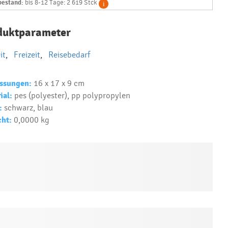
predmet?
bestand:
bis 8-12 Tage: 2 619 Stck
Text...
duktparameter
it
,
Freizeit
,
Reisebedarf
ssungen:
16 x 17 x 9 cm
ial:
pes (polyester), pp polypropylen
:
schwarz, blau
ht:
0,0000 kg