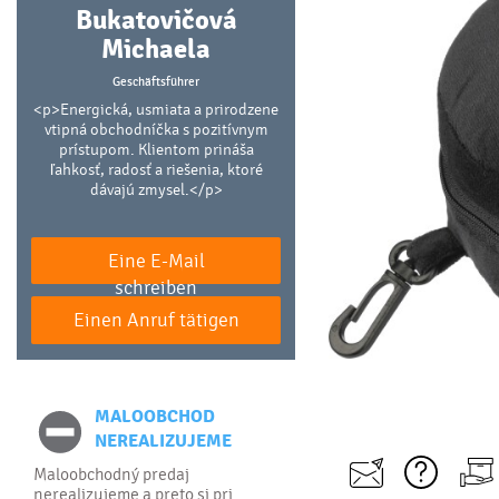
Bukatovičová
Michaela
Geschäftsführer
<p>Energická, usmiata a prirodzene
vtipná obchodníčka s pozitívnym
prístupom. Klientom prináša
ľahkosť, radosť a riešenia, ktoré
dávajú zmysel.</p>
Eine E-Mail
schreiben
Einen Anruf tätigen
MALOOBCHOD
NEREALIZUJEME
Maloobchodný predaj
nerealizujeme a preto si pri