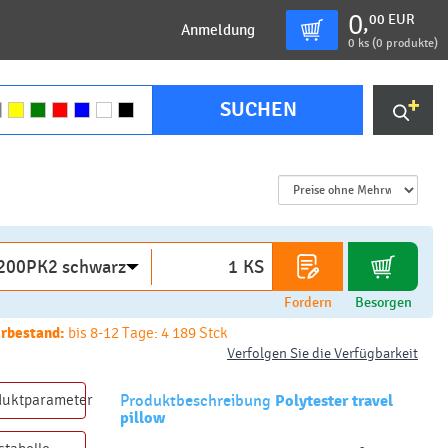
0
00
EUR
,
Anmeldung
0
ks (
0 produkte
)
SUCHEN
KS
Fordern
Besorgen
rbestand:
bis 8-12 Tage: 4 189 Stck
Verfolgen Sie die Verfügbarkeit
duktparameter
Produktbeschreibung
Polytester travel
pillow