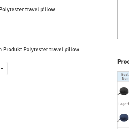
olytester travel pillow
 Produkt Polytester travel pillow
Pro
+
Best
Num
Lager