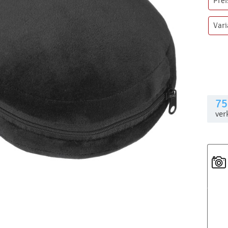
Prei
Var
75
ver