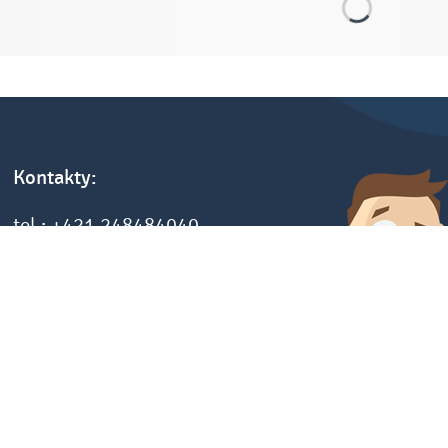
Kontakty:
tel.: +421 248484040
fax: +421 248484012
e-mail: info@sketch.sk
www.sketch.sk