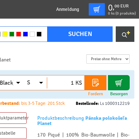
0
00
EUR
,
Anmeldung
0
ks (
0 produkte
)
SUCHEN
lanet
KS
Fordern
Besorgen
rbestand:
bis 3-5 Tage: 201 Stck
Bestellcode:
Ls 1000312219
duktparameter
Produktbeschreibung
Pánska polokošeľa
Planet
stabelle
170 Piqué | 100% Bio-Baumwolle | Bio-