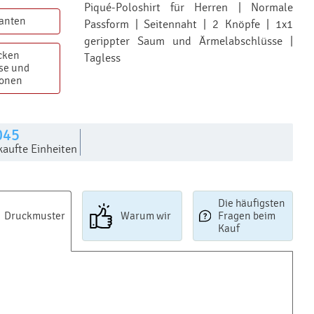
Piqué-Poloshirt für Herren | Normale
ianten
Passform | Seitennaht | 2 Knöpfe | 1x1
gerippter Saum und Ärmelabschlüsse |
cken
Tagless
se und
ionen
045
kaufte Einheiten
Die häufigsten
Druckmuster
Warum wir
Fragen beim
Kauf