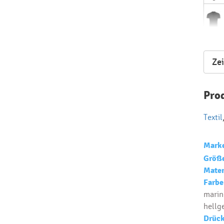
Lager
Ze
Pro
Textil
Mark
Größ
Mater
Farbe
marine
hellg
Drück