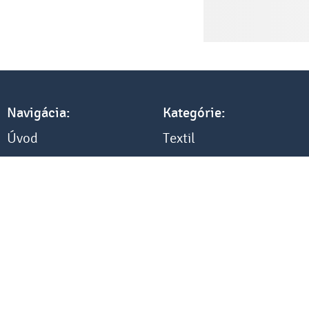
Navigácia:
Kategórie:
Úvod
Textil
Referencie
Elektronika
Tlač a cenník
Darčeky
Všetko o nákupe
Kancelária
Blog
Ostatné
Kontakt
Hier vom Vertrag zurücktreten