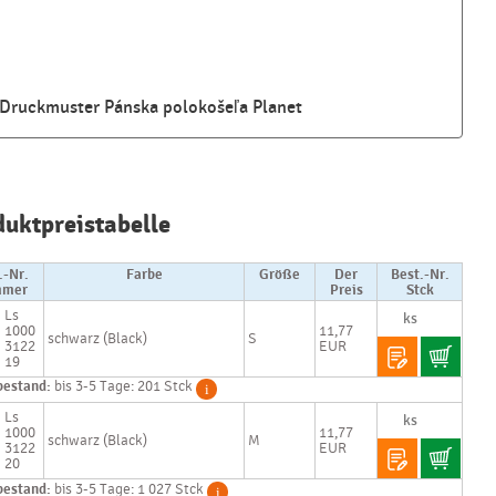
Druckmuster Pánska polokošeľa Planet
Najčastejšie
otázky pri
duktpreistabelle
nákupe
reklamných
predmetov
.-Nr.
Farbe
Größe
Der
Best.-Nr.
mer
Preis
Stck
Ls
Ako realizujete
1000
11,77
schwarz (Black)
S
potlač na
3122
EUR
reklamné
19
premedy?
bestand:
bis 3-5 Tage: 201 Stck
Ls
Text.....
1000
11,77
schwarz (Black)
M
Ako si vybrať
3122
EUR
20
správny
predmet?
bestand:
bis 3-5 Tage: 1 027 Stck