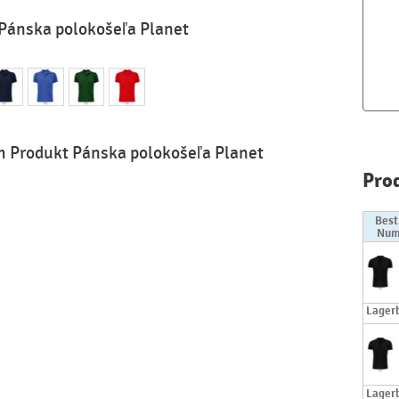
Pánska polokošeľa Planet
m Produkt Pánska polokošeľa Planet
Pro
Best
Num
Lager
Lager