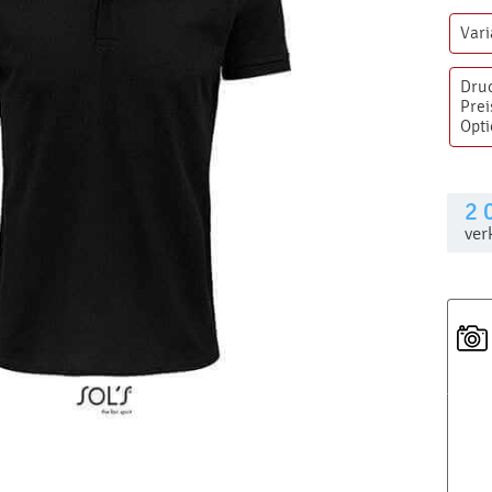
Var
Dru
Prei
Opt
2 
ver