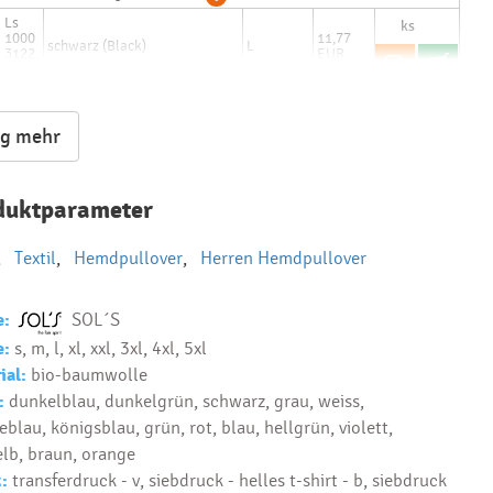
Ls
Text...
1000
11,77
schwarz (Black)
L
3122
EUR
21
bestand:
bis 3-5 Tage: 921 Stck
ig mehr
duktparameter
,
Textil
,
Hemdpullover
,
Herren Hemdpullover
e:
SOL´S
e:
s, m, l, xl, xxl, 3xl, 4xl, 5xl
ial:
bio-baumwolle
:
dunkelblau, dunkelgrün, schwarz, grau, weiss,
blau, königsblau, grün, rot, blau, hellgrün, violett,
elb, braun, orange
:
transferdruck - v, siebdruck - helles t-shirt - b, siebdruck