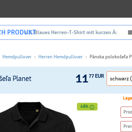
CH PRODUKT
Hemdpullover
Herren Hemdpullover
Pánska polokošeľa P
11
77 EUR
šeľa Planet
Lage
48h
Pro
Prei