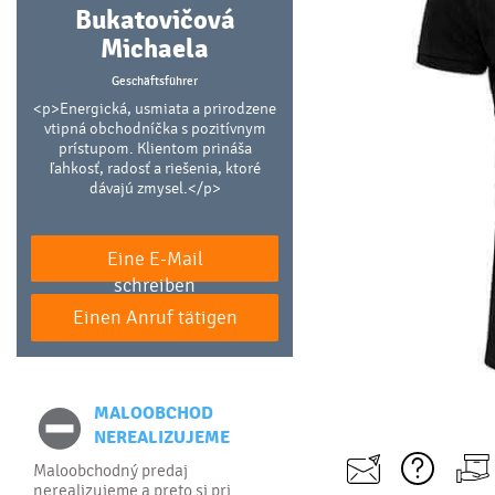
Bukatovičová
Michaela
Geschäftsführer
<p>Energická, usmiata a prirodzene
vtipná obchodníčka s pozitívnym
prístupom. Klientom prináša
ľahkosť, radosť a riešenia, ktoré
dávajú zmysel.</p>
Eine E-Mail
schreiben
Einen Anruf tätigen
MALOOBCHOD
NEREALIZUJEME
Maloobchodný predaj
nerealizujeme a preto si pri