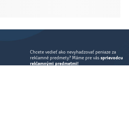
Chcete vedieť ako nevyhadzovať peniaze za
reklamné predmety? Máme pre vás
sprievodcu
reklamnými predmetmi!
Mám záujem
Vyplnite e-mail a stiahnite si zadarmo e-book.