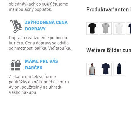
objednávkach do 60€ účtujeme
Produktvarianten 
manipulačný poplatok.
ZVÝHODNENÁ CENA
DOPRAVY
Dopravu realizujeme pomocou
kuriéra. Cena dopravy sa odvíja
od hmotnosti balíka. Viď tabuľka.
Weitere Bilder zu
MÁME PRE VÁS
DARČEK
Získajte darček vo forme
poukážky do nákupného centra
Avion, použitelný na úhradu
Vášho nákupu.