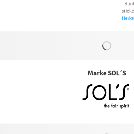
- dunk
sticke
Herku
Marke SOL´S