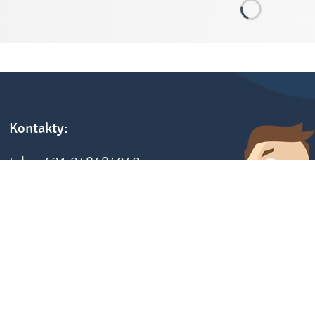
Kontakty:
tel.: +421 248484040
fax: +421 248484012
e-mail: info@sketch.sk
www.sketch.sk