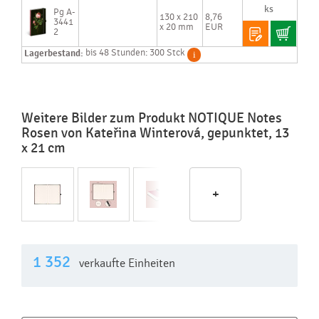
Pg A-
130 x 210
8,76
3441
x 20 mm
EUR
2
Lagerbestand:
bis 48 Stunden: 300 Stck
Weitere Bilder zum Produkt NOTIQUE Notes
Rosen von Kateřina Winterová, gepunktet, 13
x 21 cm
+
1 352
verkaufte Einheiten