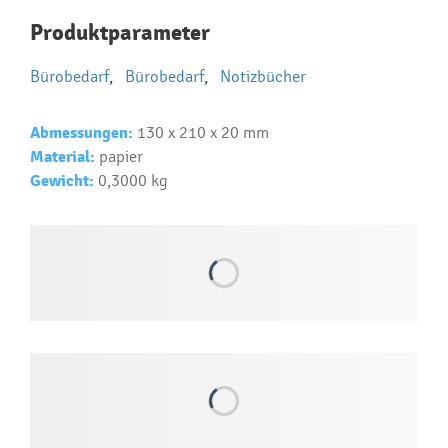
Najčastejšie otázky pri nákupe
Produktparameter
reklamných predmetov
Bürobedarf
,
Bürobedarf
,
Notizbücher
Ako realizujete potlač na reklamné premedy?
Text.....
Abmessungen:
130 x 210 x 20 mm
Ako si vybrať správny predmet?
Material:
papier
Text...
Gewicht:
0,3000 kg