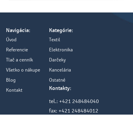
Navigácia:
Kategórie:
Úvod
Textil
Referencie
Elektronika
Tlač a cenník
Darčeky
Všetko o nákupe
Kancelária
Blog
Ostatné
Kontakty:
Kontakt
tel.: +421 248484040
fax: +421 248484012
e-mail: info@sketch.sk
www.sketch.sk