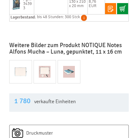
130 x 210
8,76
3439
x 20 mm
EUR
3
Lagerbestand:
bis 48 Stunden: 300 Stck
Weitere Bilder zum Produkt NOTIQUE Notes
Alfons Mucha – Luna, gepunktet, 11 x 16 cm
1 780
verkaufte Einheiten
Druckmuster