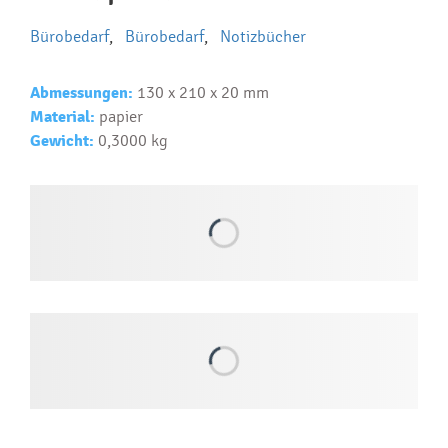
reklamných predmetov
Bürobedarf
,
Bürobedarf
,
Notizbücher
Ako realizujete potlač na reklamné premedy?
Text.....
Abmessungen:
130 x 210 x 20 mm
Ako si vybrať správny predmet?
Material:
papier
Text...
Gewicht:
0,3000 kg