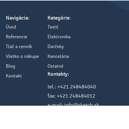
Navigácia:
Kategórie:
Úvod
Textil
Referencie
Elektronika
Tlač a cenník
Darčeky
Všetko o nákupe
Kancelária
Blog
Ostatné
Kontakty:
Kontakt
tel.: +421 248484040
fax: +421 248484012
e-mail: info@sketch.sk
www.sketch.sk