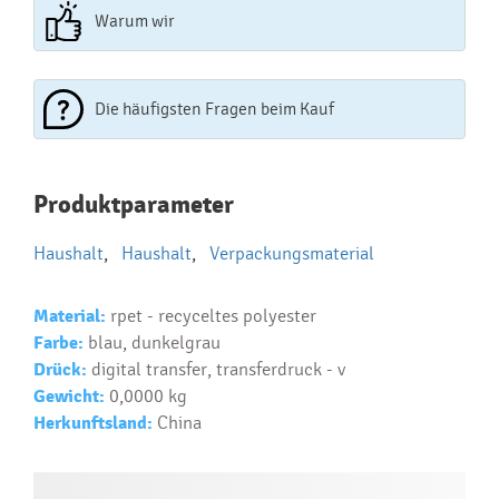
Warum wir
Die häufigsten Fragen beim Kauf
Najčastejšie otázky pri nákupe
Produktparameter
reklamných predmetov
Haushalt
,
Haushalt
,
Verpackungsmaterial
Ako realizujete potlač na reklamné premedy?
Text.....
Material:
rpet - recyceltes polyester
Ako si vybrať správny predmet?
Farbe:
blau, dunkelgrau
Text...
Drück:
digital transfer, transferdruck - v
Gewicht:
0,0000 kg
Herkunftsland:
China