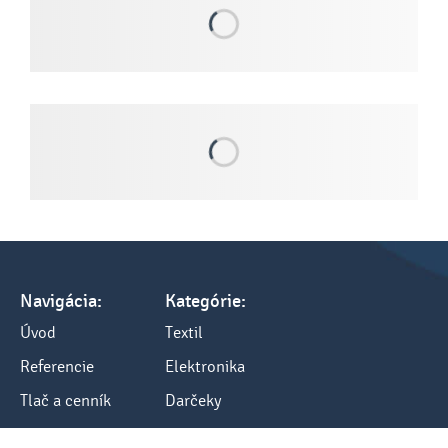
Navigácia:
Kategórie:
Úvod
Textil
Referencie
Elektronika
Tlač a cenník
Darčeky
Všetko o nákupe
Kancelária