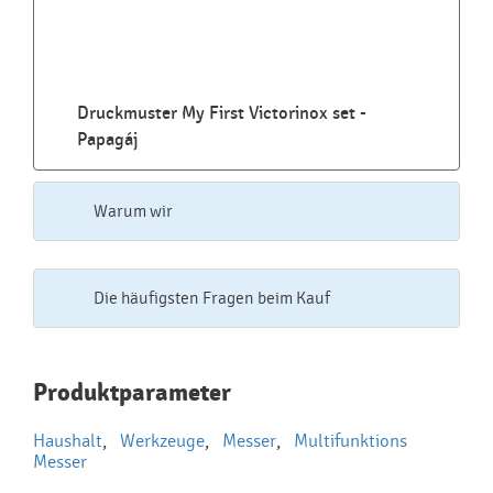
Druckmuster My First Victorinox set -
Papagáj
Warum wir
Die häufigsten Fragen beim Kauf
Najčastejšie otázky pri nákupe
Produktparameter
reklamných predmetov
Haushalt
,
Werkzeuge
,
Messer
,
Multifunktions
Ako realizujete potlač na reklamné premedy?
Messer
Text.....