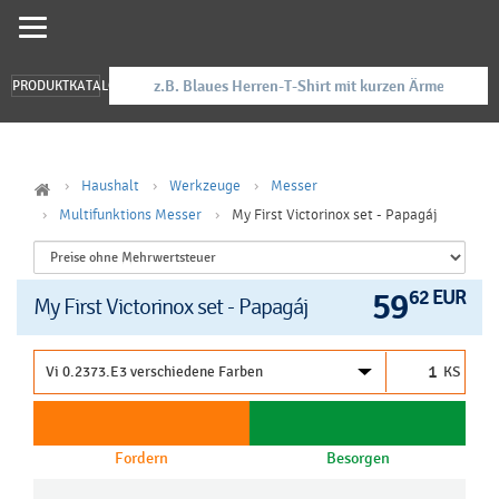
PRODUKTKATALOG
Haushalt
Werkzeuge
Messer
Multifunktions Messer
My First Victorinox set - Papagáj
59
62 EUR
My First Victorinox set - Papagáj
KS
Fordern
Besorgen