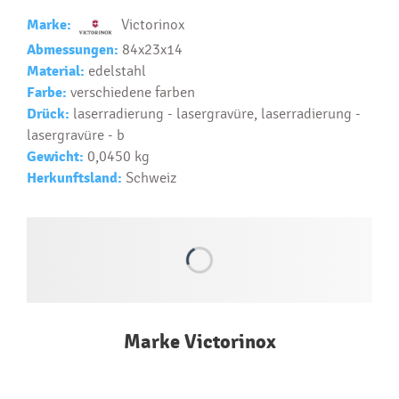
Ako si vybrať správny predmet?
Marke:
Victorinox
Text...
Abmessungen:
84x23x14
Material:
edelstahl
Farbe:
verschiedene farben
Drück:
laserradierung - lasergravüre, laserradierung -
lasergravüre - b
Gewicht:
0,0450 kg
Herkunftsland:
Schweiz
Marke Victorinox