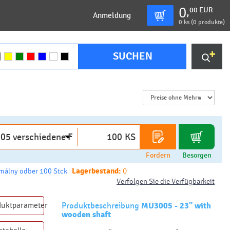
0
00
EUR
,
Anmeldung
0
ks (
0 produkte
)
SUCHEN
KS
Fordern
Besorgen
Lagerbestand:
0
málny odber 100 Stck
Verfolgen Sie die Verfügbarkeit
duktparameter
Produktbeschreibung
MU3005 - 23" with
wooden shaft