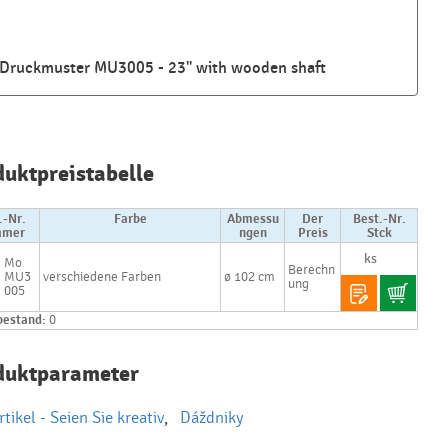
Druckmuster MU3005 - 23" with wooden shaft
Najčastejšie
otázky pri
duktpreistabelle
nákupe
reklamných
predmetov
.-Nr.
Farbe
Abmessu
Der
Best.-Nr.
mer
ngen
Preis
Stck
Ako realizujete
Mo
Berechn
MU3
verschiedene Farben
ø 102 cm
potlač na
ung
005
reklamné
premedy?
bestand:
0
Text.....
duktparameter
Ako si vybrať
správny
predmet?
tikel - Seien Sie kreativ
,
Dáždniky