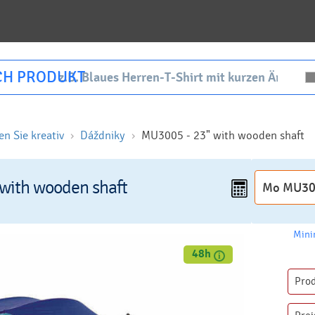
CH PRODUKT
en Sie kreativ
Dáždniky
MU3005 - 23" with wooden shaft
with wooden shaft
Mini
48h
Pro