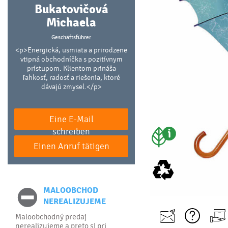
Bukatovičová
Michaela
Geschäftsführer
<p>Energická, usmiata a prirodzene
vtipná obchodníčka s pozitívnym
prístupom. Klientom prináša
ľahkosť, radosť a riešenia, ktoré
dávajú zmysel.</p>
Eine E-Mail
schreiben
Einen Anruf tätigen
MALOOBCHOD
NEREALIZUJEME
Maloobchodný predaj
nerealizujeme a preto si pri