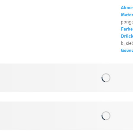
Abme
Mater
ponge
Farbe
Drück
b, sie
Gewic