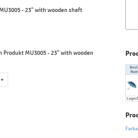
MU3005 - 23" with wooden shaft
Pro
m Produkt MU3005 - 23" with wooden
Best
Num
+
Lager
Pro
Farbar