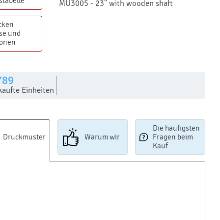
stabelle
MU3005 - 23" with wooden shaft
cken
se und
ionen
789
kaufte Einheiten
Die häufigsten
Druckmuster
Warum wir
Fragen beim
Kauf