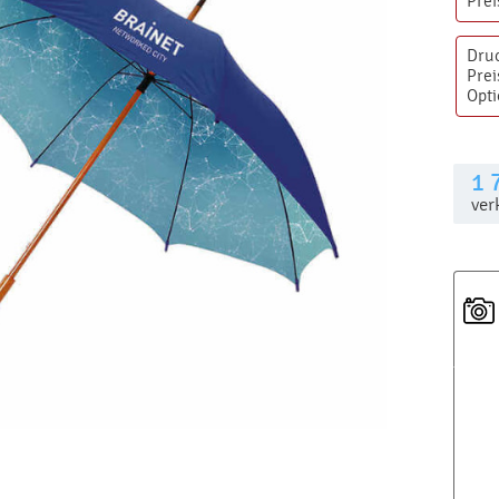
Prei
Dru
Prei
Opt
1 
ver