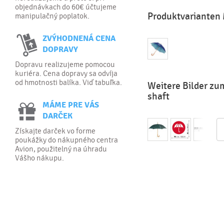
objednávkach do 60€ účtujeme
Produktvarianten 
manipulačný poplatok.
ZVÝHODNENÁ CENA
DOPRAVY
Dopravu realizujeme pomocou
kuriéra. Cena dopravy sa odvíja
od hmotnosti balíka. Viď tabuľka.
Weitere Bilder zu
shaft
MÁME PRE VÁS
DARČEK
Získajte darček vo forme
poukážky do nákupného centra
Avion, použitelný na úhradu
Vášho nákupu.