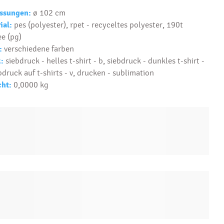
Text...
ssungen:
ø 102 cm
ial:
pes (polyester), rpet - recyceltes polyester, 190t
e (pg)
:
verschiedene farben
:
siebdruck - helles t-shirt - b, siebdruck - dunkles t-shirt -
bdruck auf t-shirts - v, drucken - sublimation
ht:
0,0000 kg