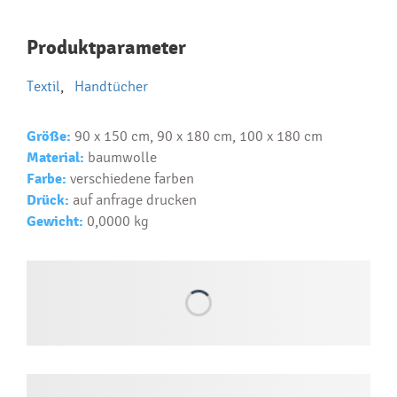
Najčastejšie otázky pri nákupe
Produktparameter
reklamných predmetov
Textil
,
Handtücher
Ako realizujete potlač na reklamné premedy?
Text.....
Größe:
90 x 150 cm, 90 x 180 cm, 100 x 180 cm
Ako si vybrať správny predmet?
Material:
baumwolle
Text...
Farbe:
verschiedene farben
Drück:
auf anfrage drucken
Gewicht:
0,0000 kg