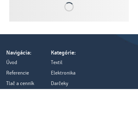
Navigácia:
Kategórie:
Úvod
Textil
Referencie
Elektronika
Tlač a cenník
Darčeky
Všetko o nákupe
Kancelária
Blog
Ostatné
Kontakty:
Kontakt
tel.: +421 248484040
fax: +421 248484012