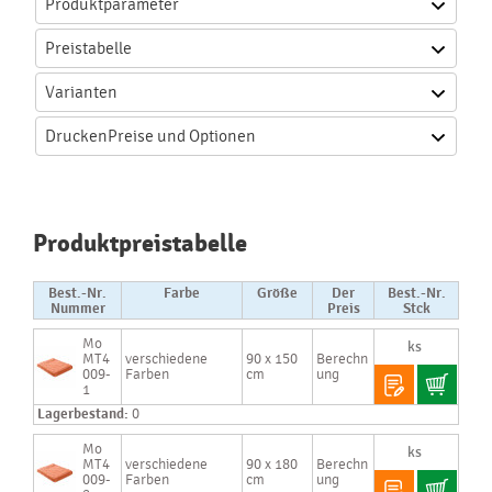
Produktparameter
Preistabelle
Varianten
Drucken
Preise und Optionen
Produktpreistabelle
Best.-Nr.
Farbe
Größe
Der
Best.-Nr.
Nummer
Preis
Stck
Mo
MT4
verschiedene
90 x 150
Berechn
009-
Farben
cm
ung
1
Lagerbestand:
0
Mo
MT4
verschiedene
90 x 180
Berechn
009-
Farben
cm
ung