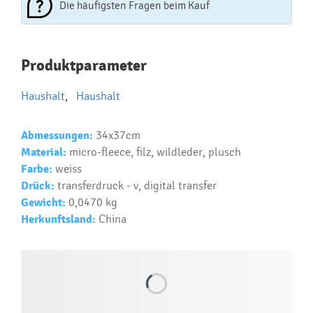
Die häufigsten Fragen beim Kauf
Najčastejšie otázky pri nákupe
Produktparameter
reklamných predmetov
Haushalt
,
Haushalt
Ako realizujete potlač na reklamné premedy?
Text.....
Abmessungen:
34x37cm
Ako si vybrať správny predmet?
Material:
micro-fleece, filz, wildleder, plusch
Text...
Farbe:
weiss
Drück:
transferdruck - v, digital transfer
Gewicht:
0,0470 kg
Herkunftsland:
China