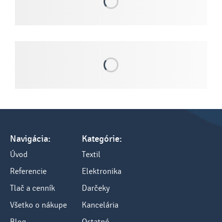
Navigácia:
Kategórie:
Úvod
Textil
Referencie
Elektronika
Tlač a cenník
Darčeky
Všetko o nákupe
Kancelária
Blog
Ostatné