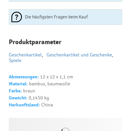
Die häufigsten Fragen beim Kauf
Najčastejšie otázky pri nákupe
Produktparameter
reklamných predmetov
Geschenkartikel
,
Geschenkartikel und Geschenke
,
Ako realizujete potlač na reklamné premedy?
Spiele
Text.....
Ako si vybrať správny predmet?
Abmessungen:
12 x 12 x 1,1 cm
Material:
bambus, baumwolle
Text...
Farbe:
braun
Gewicht:
0,1450 kg
Herkunftsland:
China