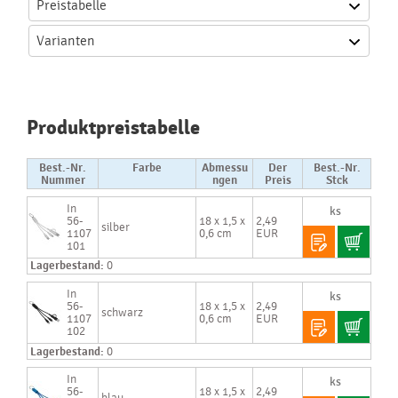
Preistabelle
Varianten
Produktpreistabelle
Best.-Nr.
Farbe
Abmessu
Der
Best.-Nr.
Nummer
ngen
Preis
Stck
In
56-
18 x 1,5 x
2,49
silber
1107
0,6 cm
EUR
101
Lagerbestand:
0
In
56-
18 x 1,5 x
2,49
schwarz
1107
0,6 cm
EUR
102
Lagerbestand:
0
In
56-
18 x 1,5 x
2,49