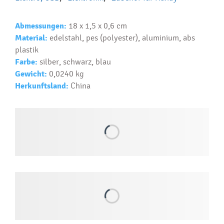
Ako realizujete potlač na reklamné premedy?
Text.....
Abmessungen:
18 x 1,5 x 0,6 cm
Ako si vybrať správny predmet?
Material:
edelstahl, pes (polyester), aluminium, abs
Text...
plastik
Farbe:
silber, schwarz, blau
Gewicht:
0,0240 kg
Herkunftsland:
China