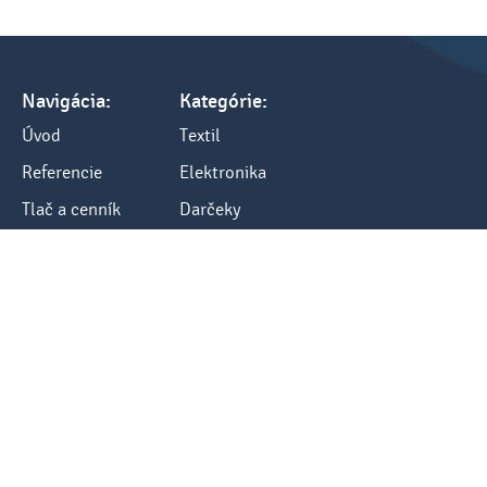
Navigácia:
Kategórie:
Úvod
Textil
Referencie
Elektronika
Tlač a cenník
Darčeky
Všetko o nákupe
Kancelária
Blog
Ostatné
Kontakty:
Kontakt
tel.: +421 248484040
fax: +421 248484012
e-mail: info@sketch.sk
www.sketch.sk