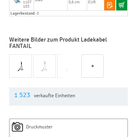
blau
1107
0,6 cm
EUR
103
Lagerbestand:
0
Weitere Bilder zum Produkt Ladekabel
FANTAIL
+
1 523
verkaufte Einheiten
Druckmuster