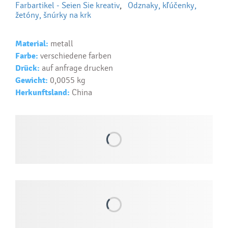
Farbartikel - Seien Sie kreativ
,
Odznaky, kľúčenky,
Ako realizujete potlač na reklamné premedy?
žetóny, šnúrky na krk
Text.....
Ako si vybrať správny predmet?
Material:
metall
Farbe:
verschiedene farben
Text...
Drück:
auf anfrage drucken
Gewicht:
0,0055 kg
Herkunftsland:
China