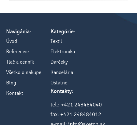
Navigácia:
Kategórie:
Úvod
Textil
Referencie
Elektronika
Tlač a cenník
Darčeky
Všetko o nákupe
Kancelária
Blog
Ostatné
Kontakty:
Kontakt
tel.: +421 248484040
fax: +421 248484012
e-mail: info@sketch.sk
www.sketch.sk