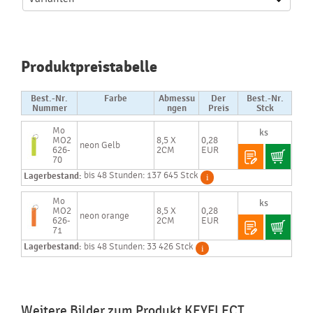
Produktpreistabelle
Best.-Nr.
Farbe
Abmessu
Der
Best.-Nr.
Nummer
ngen
Preis
Stck
Mo
MO2
8,5 X
0,28
neon Gelb
626-
2CM
EUR
70
Lagerbestand:
bis 48 Stunden: 137 645 Stck
Mo
MO2
8,5 X
0,28
neon orange
626-
2CM
EUR
71
Lagerbestand:
bis 48 Stunden: 33 426 Stck
Weitere Bilder zum Produkt KEYFLECT