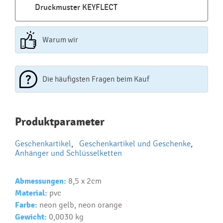
Druckmuster KEYFLECT
Warum wir
Die häufigsten Fragen beim Kauf
Najčastejšie otázky pri nákupe
Produktparameter
reklamných predmetov
Geschenkartikel
,
Geschenkartikel und Geschenke
,
Ako realizujete potlač na reklamné premedy?
Anhänger und Schlüsselketten
Text.....
Ako si vybrať správny predmet?
Abmessungen:
8,5 x 2cm
Material:
pvc
Text...
Farbe:
neon gelb, neon orange
Gewicht:
0,0030 kg