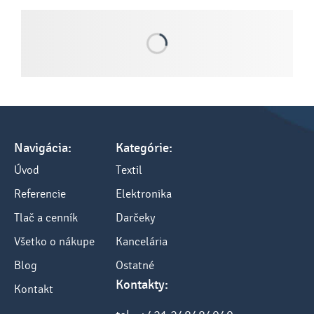
Navigácia:
Kategórie:
Úvod
Textil
Referencie
Elektronika
Tlač a cenník
Darčeky
Všetko o nákupe
Kancelária
Blog
Ostatné
Kontakty:
Kontakt