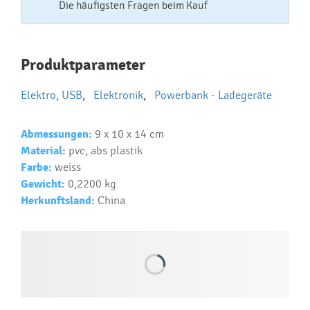
Die häufigsten Fragen beim Kauf
Najčastejšie otázky pri nákupe
Produktparameter
reklamných predmetov
Elektro, USB
,
Elektronik
,
Powerbank - Ladegeräte
Ako realizujete potlač na reklamné premedy?
Text.....
Abmessungen:
9 x 10 x 14 cm
Ako si vybrať správny predmet?
Material:
pvc, abs plastik
Text...
Farbe:
weiss
Gewicht:
0,2200 kg
Herkunftsland:
China