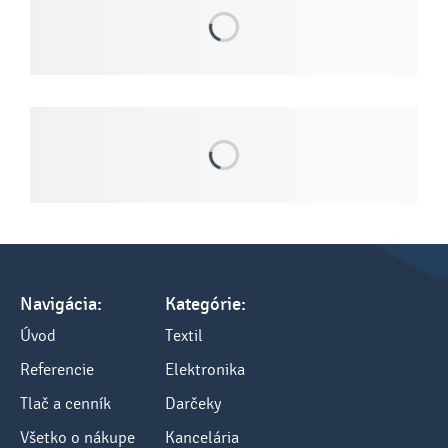
Navigácia:
Kategórie:
Úvod
Textil
Referencie
Elektronika
Tlač a cenník
Darčeky
Všetko o nákupe
Kancelária