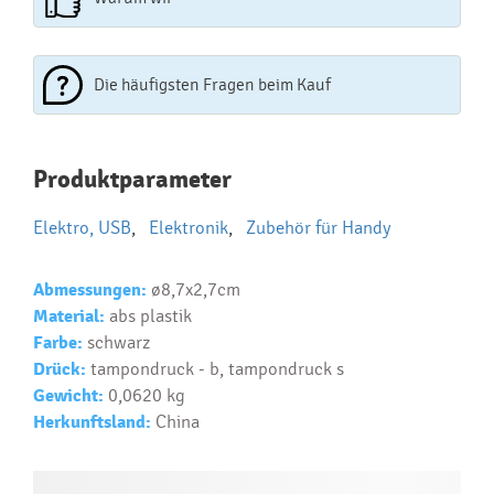
Die häufigsten Fragen beim Kauf
Najčastejšie otázky pri nákupe
Produktparameter
reklamných predmetov
Elektro, USB
,
Elektronik
,
Zubehör für Handy
Ako realizujete potlač na reklamné premedy?
Text.....
Abmessungen:
ø8,7x2,7cm
Ako si vybrať správny predmet?
Material:
abs plastik
Text...
Farbe:
schwarz
Drück:
tampondruck - b, tampondruck s
Gewicht:
0,0620 kg
Herkunftsland:
China