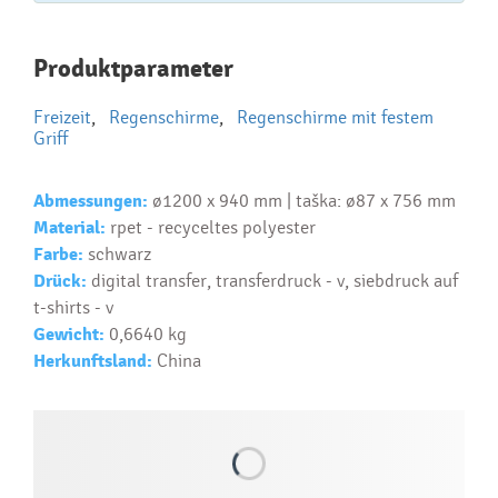
Najčastejšie otázky pri nákupe
Produktparameter
reklamných predmetov
Freizeit
,
Regenschirme
,
Regenschirme mit festem
Ako realizujete potlač na reklamné premedy?
Griff
Text.....
Ako si vybrať správny predmet?
Abmessungen:
ø1200 x 940 mm | taška: ø87 x 756 mm
Material:
rpet - recyceltes polyester
Text...
Farbe:
schwarz
Drück:
digital transfer, transferdruck - v, siebdruck auf
t-shirts - v
Gewicht:
0,6640 kg
Herkunftsland:
China