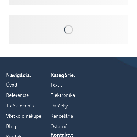
Navigácia:
Kategórie:
Úvod
Textil
Referencie
Elektronika
Tlač a cenník
Darčeky
Všetko o nákupe
Kancelária
Blog
Ostatné
Kontakty:
Kontakt