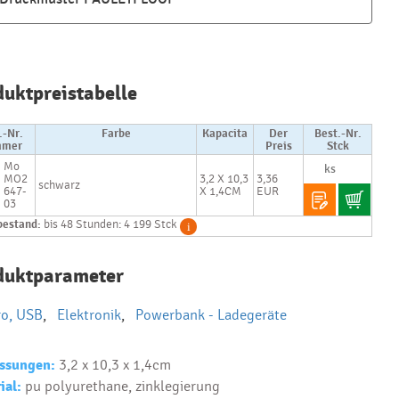
Najčastejšie
otázky pri
duktpreistabelle
nákupe
reklamných
predmetov
.-Nr.
Farbe
Kapacita
Der
Best.-Nr.
mer
Preis
Stck
Mo
Ako realizujete
MO2
3,2 X 10,3
3,36
schwarz
potlač na
647-
X 1,4CM
EUR
reklamné
03
premedy?
bestand:
bis 48 Stunden: 4 199 Stck
Text.....
Ako si vybrať
duktparameter
správny
predmet?
ro, USB
,
Elektronik
,
Powerbank - Ladegeräte
Text...
ssungen:
3,2 x 10,3 x 1,4cm
ial:
pu polyurethane, zinklegierung