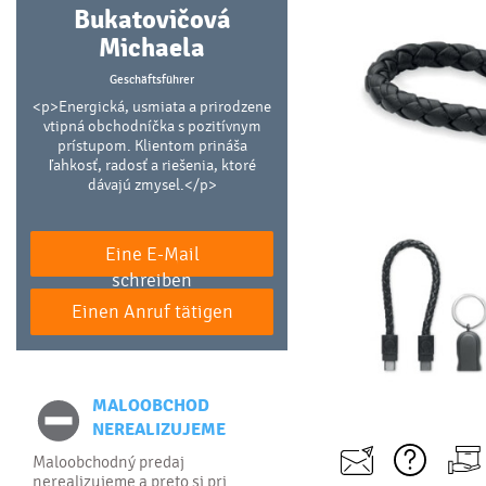
Bukatovičová
Michaela
Geschäftsführer
<p>Energická, usmiata a prirodzene
vtipná obchodníčka s pozitívnym
prístupom. Klientom prináša
ľahkosť, radosť a riešenia, ktoré
dávajú zmysel.</p>
Eine E-Mail
schreiben
Einen Anruf tätigen
MALOOBCHOD
NEREALIZUJEME
Maloobchodný predaj
nerealizujeme a preto si pri