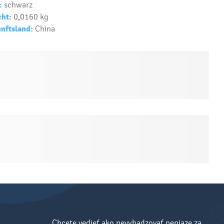
:
schwarz
ht:
0,0160 kg
nftsland:
China
Chcete vedieť ako nevyhadzovať peniaze za