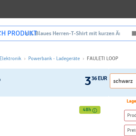
CH PRODUKT
Elektronik
Powerbank - Ladegeräte
FAULETI LOOP
3
36 EUR
P
Lage
48h
Pro
Prei