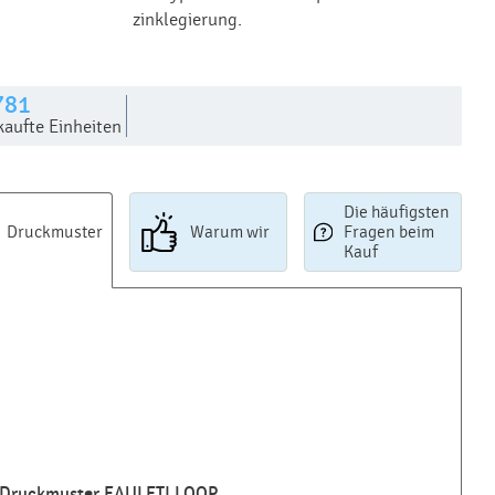
zinklegierung.
781
kaufte Einheiten
Die häufigsten
Druckmuster
Warum wir
Fragen beim
Kauf
Druckmuster FAULETI LOOP