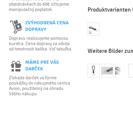
objednávkach do 60€ účtujeme
Produktvarianten
manipulačný poplatok.
ZVÝHODNENÁ CENA
DOPRAVY
Dopravu realizujeme pomocou
kuriéra. Cena dopravy sa odvíja
od hmotnosti balíka. Viď tabuľka.
Weitere Bilder z
MÁME PRE VÁS
DARČEK
Získajte darček vo forme
poukážky do nákupného centra
Avion, použitelný na úhradu
Vášho nákupu.