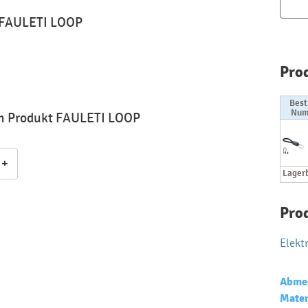
 FAULETI LOOP
Pro
Best
Num
um Produkt FAULETI LOOP
+
Lager
Pro
Elekt
Abme
Mater