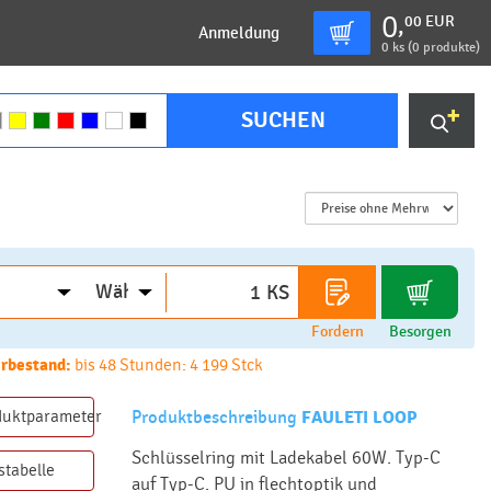
0
00
EUR
,
Anmeldung
0
ks (
0 produkte
)
SUCHEN
KS
Fordern
Besorgen
rbestand:
bis 48 Stunden: 4 199 Stck
duktparameter
Produktbeschreibung
FAULETI LOOP
Schlüsselring mit Ladekabel 60W. Typ-C
stabelle
auf Typ-C. PU in flechtoptik und