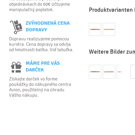
objednávkach do 60€ účtujeme
Produktvarianten 
manipulačný poplatok.
ZVÝHODNENÁ CENA
DOPRAVY
Dopravu realizujeme pomocou
kuriéra. Cena dopravy sa odvíja
od hmotnosti balíka. Viď tabuľka.
Weitere Bilder zu
MÁME PRE VÁS
DARČEK
Získajte darček vo forme
poukážky do nákupného centra
Avion, použitelný na úhradu
Vášho nákupu.