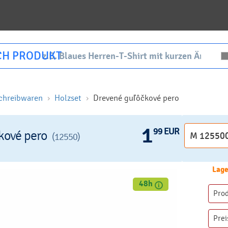
CH PRODUKT
chreibwaren
Holzset
Drevené guľôčkové pero
1
99 EUR
kové pero
(12550)
Lage
48h
Pro
Prei