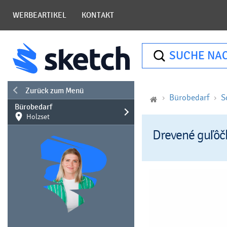
WERBEARTIKEL
KONTAKT
SUCHE NA
Zurück zum Menü
Bürobedarf
S
Bürobedarf
Holzset
Drevené guľôč