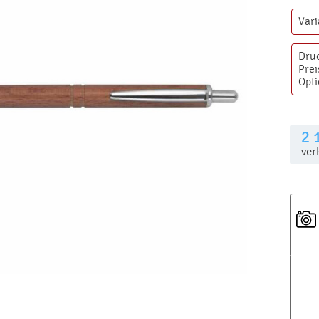
Var
Dru
Prei
Opt
2 
ver