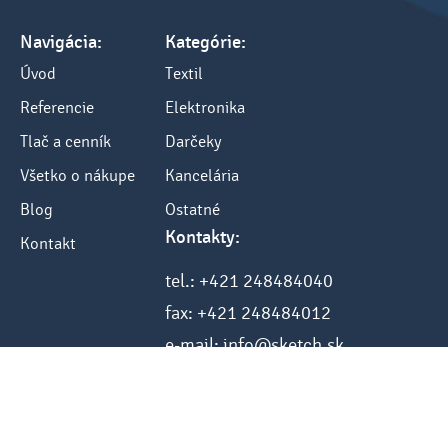
Navigácia:
Kategórie:
Úvod
Textil
Referencie
Elektronika
Tlač a cenník
Darčeky
Všetko o nákupe
Kancelária
Blog
Ostatné
Kontakty:
Kontakt
tel.: +421 248484040
fax: +421 248484012
e-mail: info@sketch.sk
www.sketch.sk