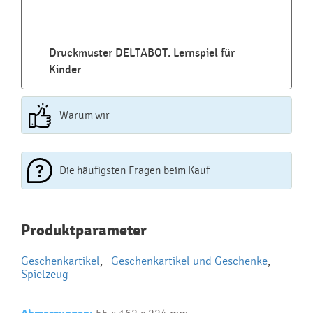
Druckmuster DELTABOT. Lernspiel für
Kinder
Warum wir
Die häufigsten Fragen beim Kauf
Najčastejšie otázky pri nákupe
Produktparameter
reklamných predmetov
Geschenkartikel
,
Geschenkartikel und Geschenke
,
Ako realizujete potlač na reklamné premedy?
Spielzeug
Text.....
Ako si vybrať správny predmet?