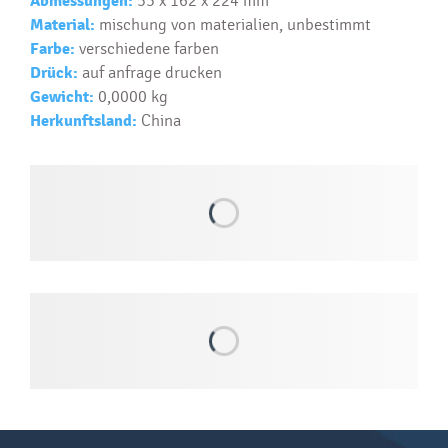
Abmessungen:
55 x 162 x 224 mm
Material:
mischung von materialien, unbestimmt
Text...
Farbe:
verschiedene farben
Drück:
auf anfrage drucken
Gewicht:
0,0000 kg
Herkunftsland:
China