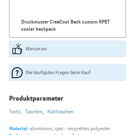
Druckmuster CreaCool Back custom RPET
cooler backpack
Warum wir
Die häufigsten Fragen beim Kauf
Najčastejšie otázky pri nákupe
Produktparameter
reklamných predmetov
Textil
,
Taschen
,
Kühltaschen
Ako realizujete potlač na reklamné premedy?
Text.....
Material:
aluminium, rpet - recyceltes polyester
Ako si vybrať správny predmet?