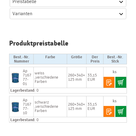
Preistabelle
Varianten
Produktpreistabelle
Best.-Nr.
Farbe
Größe
Der
Best.-Nr.
Nummer
Preis
Stck
Ap
weiss
7167
260×340×
33,15
,verschiedene
77-
125 mm
EUR
Farben
01
Lagerbestand:
0
Ap
schwarz
7167
260×340×
33,15
,verschiedene
77-
125 mm
EUR
Farben
10
Lagerbestand:
0