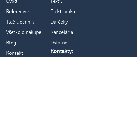
Úvod
Textil
Referencie
Elektronika
Tlač a cenník
Darčeky
Všetko o nákupe
Kancelária
Blog
Ostatné
Kontakty:
Kontakt
tel.: +421 248484040
fax: +421 248484012
e-mail: info@sketch.sk
www.sketch.sk
Hier vom Vertrag zurücktreten