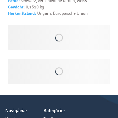
Farbe:
schwarz, verschiedene farben, weiss
Text...
Gewicht:
0,1310 kg
Herkunftsland:
Ungarn, Europäische Union
Navigácia:
Kategórie: