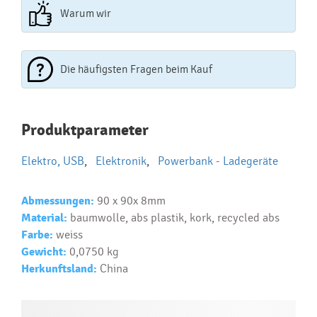
Warum wir
Die häufigsten Fragen beim Kauf
Najčastejšie otázky pri nákupe
Produktparameter
reklamných predmetov
Elektro, USB
,
Elektronik
,
Powerbank - Ladegeräte
Ako realizujete potlač na reklamné premedy?
Text.....
Abmessungen:
90 x 90x 8mm
Ako si vybrať správny predmet?
Material:
baumwolle, abs plastik, kork, recycled abs
Text...
Farbe:
weiss
Gewicht:
0,0750 kg
Herkunftsland:
China