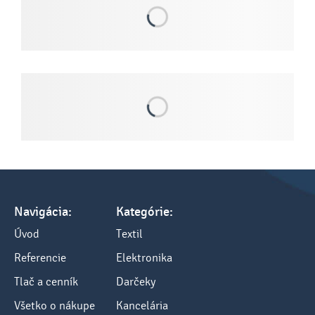
Navigácia:
Kategórie:
Úvod
Textil
Referencie
Elektronika
Tlač a cenník
Darčeky
Všetko o nákupe
Kancelária