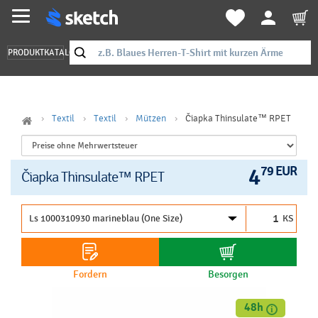
PRODUKTKATALOG
Textil
Textil
Mützen
Čiapka Thinsulate™ RPET
4
79 EUR
Čiapka Thinsulate™ RPET
KS
Fordern
Besorgen
48h