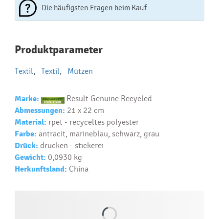
Die häufigsten Fragen beim Kauf
Najčastejšie otázky pri nákupe
Produktparameter
reklamných predmetov
Textil
,
Textil
,
Mützen
Ako realizujete potlač na reklamné premedy?
Text.....
Marke:
Result Genuine Recycled
Ako si vybrať správny predmet?
Abmessungen:
21 x 22 cm
Text...
Material:
rpet - recyceltes polyester
Farbe:
antracit, marineblau, schwarz, grau
Drück:
drucken - stickerei
Gewicht:
0,0930 kg
Herkunftsland:
China