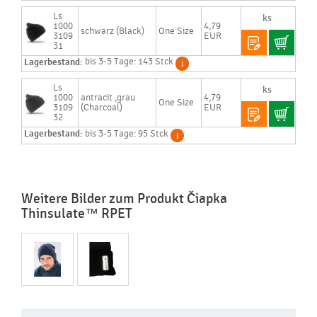
Ls
1000
4,79
schwarz (Black)
One Size
3109
EUR
31
Lagerbestand:
bis 3-5 Tage: 143 Stck
Ls
1000
antracit ,grau
4,79
One Size
3109
(Charcoal)
EUR
32
Lagerbestand:
bis 3-5 Tage: 95 Stck
Weitere Bilder zum Produkt Čiapka
Thinsulate™ RPET