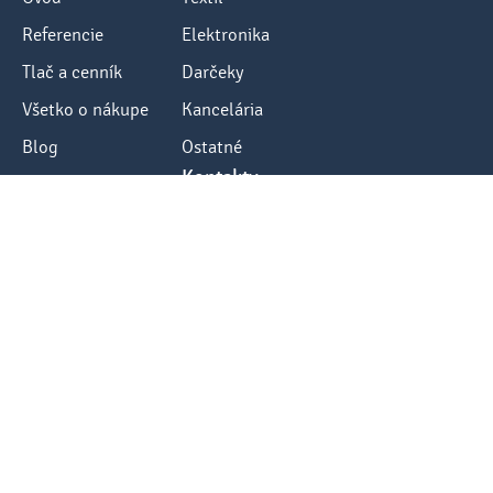
Referencie
Elektronika
Tlač a cenník
Darčeky
Všetko o nákupe
Kancelária
Blog
Ostatné
Kontakty:
Kontakt
tel.: +421 248484040
fax: +421 248484012
e-mail: info@sketch.sk
www.sketch.sk
Hier vom Vertrag zurücktreten