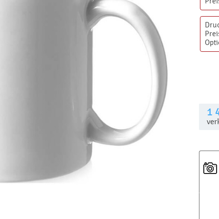
Prei
Dru
Prei
Opt
1 
ver