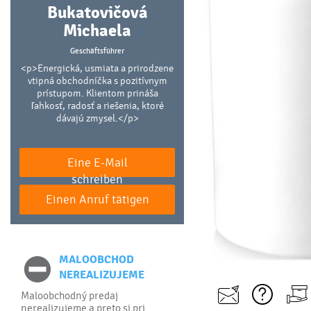
Bukatovičová
Michaela
Geschäftsführer
<p>Energická, usmiata a prirodzene
vtipná obchodníčka s pozitívnym
prístupom. Klientom prináša
ľahkosť, radosť a riešenia, ktoré
dávajú zmysel.</p>
Eine E-Mail
schreiben
Einen Anruf tätigen
MALOOBCHOD
NEREALIZUJEME
Maloobchodný predaj
nerealizujeme a preto si pri