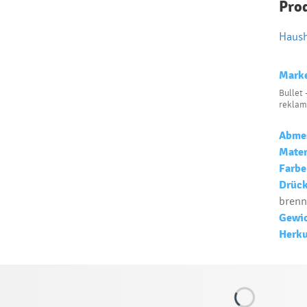
Pro
Haush
Mark
Bullet 
reklam
Abme
Mater
Farbe
Drück
brenn
Gewic
Herku