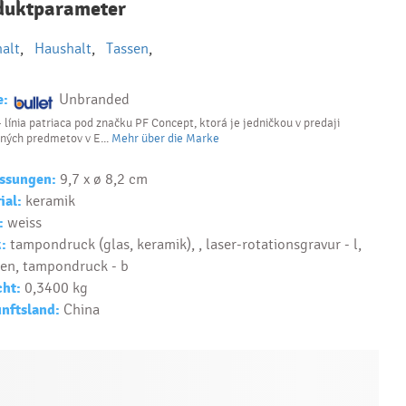
duktparameter
správny
predmet?
alt
,
Haushalt
,
Tassen
,
Text...
e:
Unbranded
- línia patriaca pod značku PF Concept, ktorá je jedničkou v predaji
ných predmetov v E...
Mehr über die Marke
ssungen:
9,7 x ø 8,2 cm
ial:
keramik
:
weiss
:
tampondruck (glas, keramik), , laser-rotationsgravur - l,
en, tampondruck - b
ht:
0,3400 kg
nftsland:
China