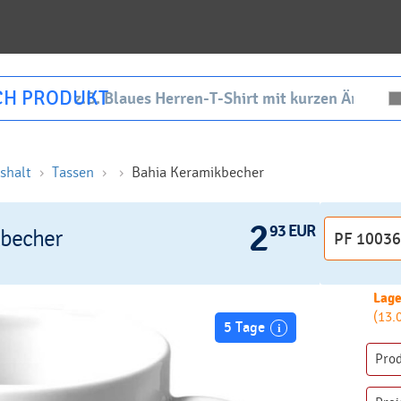
CH PRODUKT
shalt
Tassen
Bahia Keramikbecher
2
93 EUR
kbecher
Lage
(13.
5 Tage
Pro