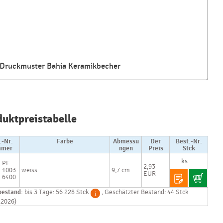
Druckmuster Bahia Keramikbecher
Najčastejšie
otázky pri
duktpreistabelle
nákupe
reklamných
predmetov
.-Nr.
Farbe
Abmessu
Der
Best.-Nr.
mer
ngen
Preis
Stck
Ako realizujete
PF
2,93
1003
weiss
9,7 cm
potlač na
EUR
6400
reklamné
premedy?
bestand:
bis 3 Tage: 56 228 Stck
, Geschätzter Bestand: 44 Stck
.2026)
Text.....
Ako si vybrať