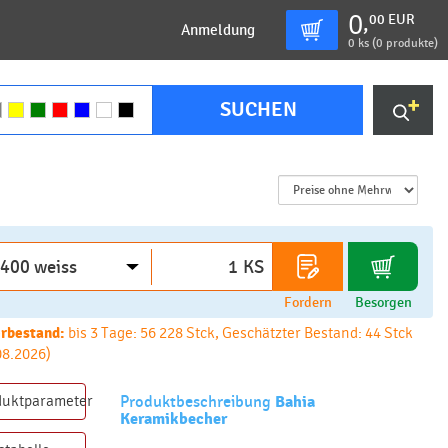
0
00
EUR
,
Anmeldung
0
ks (
0 produkte
)
SUCHEN
KS
Fordern
Besorgen
rbestand:
bis 3 Tage: 56 228 Stck, Geschätzter Bestand: 44 Stck
08.2026)
duktparameter
Produktbeschreibung
Bahia
Keramikbecher