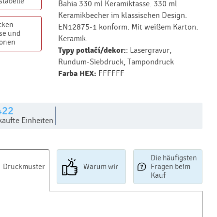
stabelle
Bahia 330 ml Keramiktasse. 330 ml
Keramikbecher im klassischen Design.
cken
EN12875-1 konform. Mit weißem Karton.
se und
Keramik.
ionen
Typy potlačí/dekor:
: Lasergravur,
Rundum-Siebdruck, Tampondruck
Farba HEX:
FFFFFF
422
kaufte Einheiten
Die häufigsten
Druckmuster
Warum wir
Fragen beim
Kauf