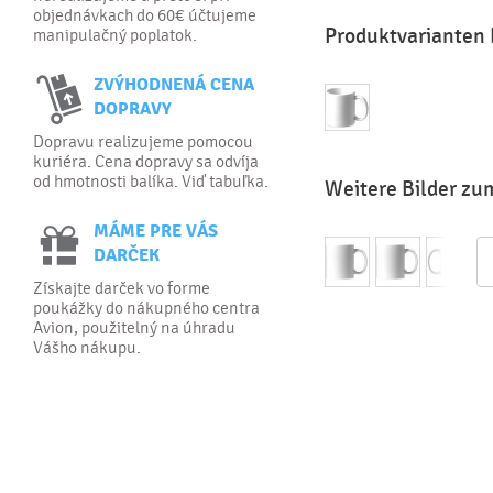
objednávkach do 60€ účtujeme
Produktvarianten
manipulačný poplatok.
ZVÝHODNENÁ CENA
DOPRAVY
Dopravu realizujeme pomocou
kuriéra. Cena dopravy sa odvíja
od hmotnosti balíka. Viď tabuľka.
Weitere Bilder zu
MÁME PRE VÁS
DARČEK
Získajte darček vo forme
poukážky do nákupného centra
Avion, použitelný na úhradu
Vášho nákupu.