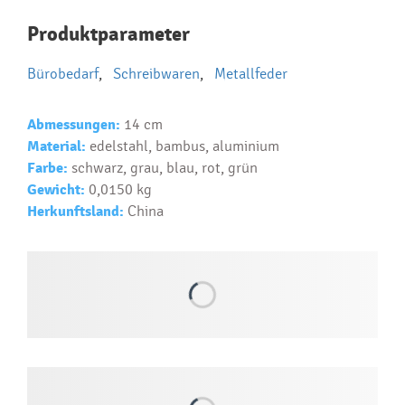
Najčastejšie otázky pri nákupe
Produktparameter
reklamných predmetov
Bürobedarf
,
Schreibwaren
,
Metallfeder
Ako realizujete potlač na reklamné premedy?
Text.....
Abmessungen:
14 cm
Ako si vybrať správny predmet?
Material:
edelstahl, bambus, aluminium
Text...
Farbe:
schwarz, grau, blau, rot, grün
Gewicht:
0,0150 kg
Herkunftsland:
China