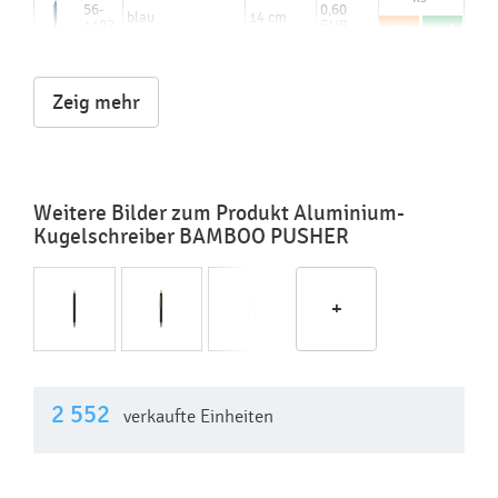
56-
0,60
blau
14 cm
1102
EUR
254
Lagerbestand:
0
Zeig mehr
Weitere Bilder zum Produkt Aluminium-
Kugelschreiber BAMBOO PUSHER
+
2 552
verkaufte Einheiten