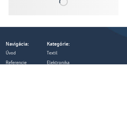
Navigácia:
Kategórie:
Úvod
Textil
Referencie
Elektronika
Tlač a cenník
Darčeky
Všetko o nákupe
Kancelária
Blog
Ostatné
Kontakty:
Kontakt
tel.: +421 248484040
fax: +421 248484012