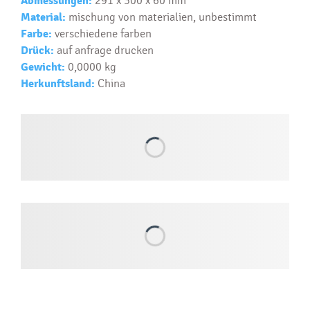
Abmessungen:
291 x 300 x 60 mm
Material:
mischung von materialien, unbestimmt
Text...
Farbe:
verschiedene farben
Drück:
auf anfrage drucken
Gewicht:
0,0000 kg
Herkunftsland:
China