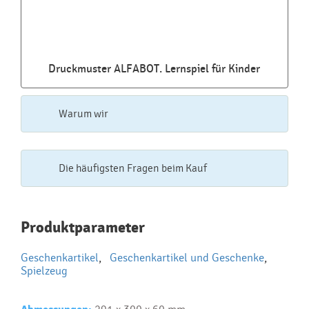
Druckmuster ALFABOT. Lernspiel für Kinder
Warum wir
Die häufigsten Fragen beim Kauf
Najčastejšie otázky pri nákupe
Produktparameter
reklamných predmetov
Geschenkartikel
,
Geschenkartikel und Geschenke
,
Ako realizujete potlač na reklamné premedy?
Spielzeug
Text.....
Ako si vybrať správny predmet?