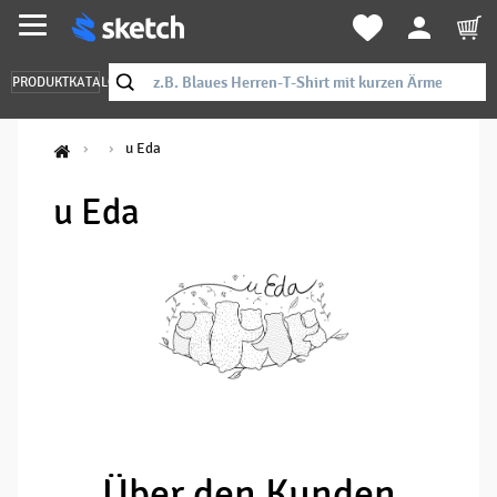
PRODUKTKATALOG
u Eda
u Eda
Über den Kunden